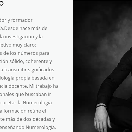
o
dor y formador
gía.Desde hace más de
la investigación y la
etivo muy claro:
ás de los números para
ión sólido, coherente y
 a transmitir significados
dología propia basada en
ncia docente. Mi trabajo ha
ionales que buscaban ir
terpretar la Numerología
ta formación reúne el
te más de dos décadas y
s enseñando Numerología.