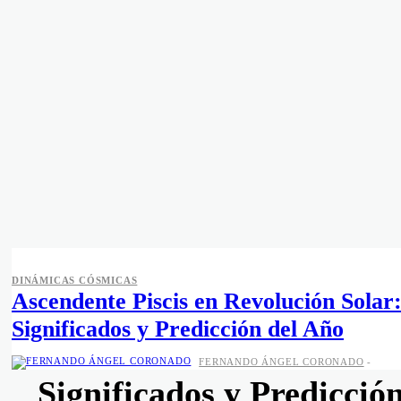
DINÁMICAS CÓSMICAS
REVOLUCIÓN SOLAR
DINÁMICAS CÓSMICAS
Ascendente Piscis en Revolución Solar
Ascendente Libra en
Significados y Predicción del Año
Revolución Solar:
FERNANDO ÁNGEL CORONADO
-
Significados y Predicció