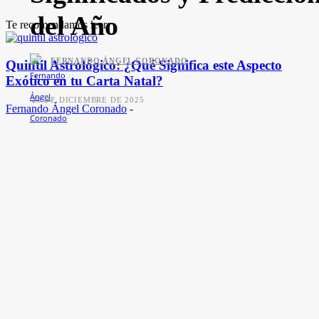
del Año
Te recomendamos leer:
FERNANDO ÁNGEL CORONADO
Quintil Astrológico: ¿Qué Significa este Aspecto
Exótico en tu Carta Natal?
-
29 DE DICIEMBRE DE 2025
Fernando Ángel Coronado
-