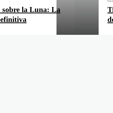
PL
n sobre la Luna: La
T
finitiva
d