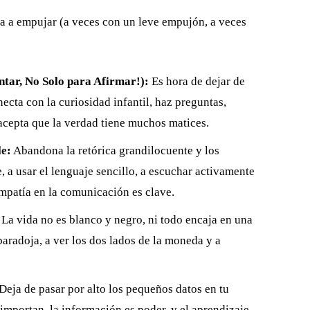
 va a empujar (a veces con un leve empujón, a veces
ntar, No Solo para Afirmar!):
Es hora de dejar de
ecta con la curiosidad infantil, haz preguntas,
 acepta que la verdad tiene muchos matices.
e:
Abandona la retórica grandilocuente y los
 a usar el lenguaje sencillo, a escuchar activamente
empatía en la comunicación es clave.
La vida no es blanco y negro, ni todo encaja en una
paradoja, a ver los dos lados de la moneda y a
Deja de pasar por alto los pequeños datos en tu
 importan, la información es poder, y el aprendizaje