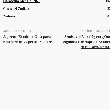
10
Horóscopo Mensual 2026
9
Casas del Zodiaco
8
Zodiaco
ARTÍCULO ANTERIOR
ARTÍCULO SIGUIENT
Aspectos Exóticos: Guía para
Semisextil Astrológico: ¿Qu
Entender los Aspectos Menores
Significa este Aspecto Exótic
en tu Carta Natal