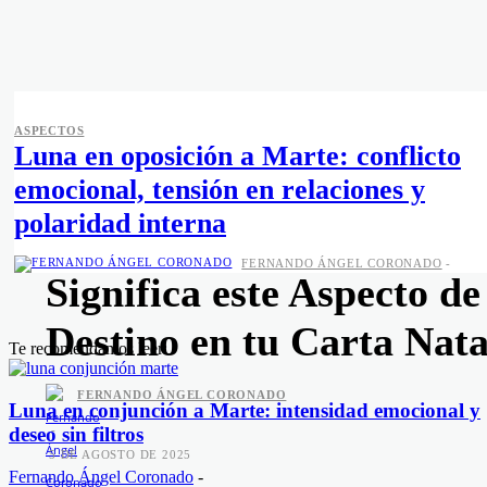
ASPECTOS
Luna en oposición a Marte: conflicto
emocional, tensión en relaciones y
ASPECTOS
DINÁMICAS CÓSMICAS
polaridad interna
Novil Astrológico: ¿Qué
FERNANDO ÁNGEL CORONADO
-
Significa este Aspecto de
Destino en tu Carta Nata
Te recomendamos leer:
FERNANDO ÁNGEL CORONADO
Luna en conjunción a Marte: intensidad emocional y
-
deseo sin filtros
5 DE AGOSTO DE 2025
Fernando Ángel Coronado
-