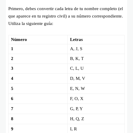
Primero, debes convertir cada letra de tu nombre completo (el
que aparece en tu registro civil) a su número correspondiente.
Utiliza la siguiente guía:
Número
Letras
1
A, J, S
2
B, K, T
3
C, L, U
4
D, M, V
5
E, N, W
6
F, O, X
7
G, P, Y
8
H, Q, Z
9
I, R