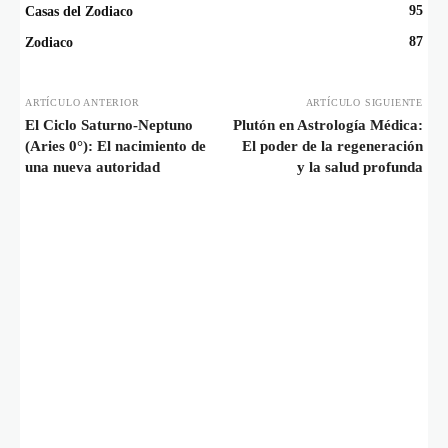
95
Casas del Zodiaco
87
Zodiaco
ARTÍCULO ANTERIOR
ARTÍCULO SIGUIENTE
El Ciclo Saturno-Neptuno
Plutón en Astrología Médica:
(Aries 0°): El nacimiento de
El poder de la regeneración
una nueva autoridad
y la salud profunda