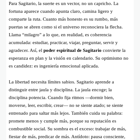
Para Sagitario, la suerte es un vector, no un capricho. La
fortuna aparece cuando apunta claro, camina ligero y
comparte la ruta. Cuanto más honesto es su rumbo, más
puertas se abren como si el universo reconociera la flecha.
Llama “milagro” a lo que, en realidad, es coherencia
acumulada: estudiar, practicar, viajar, preguntar, servir y
agradecer. Así, el
poder espiritual de Sagitario
convierte la
esperanza en plan y la visión en calendario. Su optimismo no
es candidez: es ingeniería emocional aplicada.
La libertad necesita límites sabios. Sagitario aprende a
distinguir entre jaula y disciplina. La jaula encoge; la
disciplina potencia. Cuando fija ritmos —dormir bien,
moverse, leer, escribir, crear— no se siente atado; se siente
entrenado para saltar más lejos. También cuida su palabra:
promete menos y cumple más, porque su reputación es
combustible social. Su sombra es el exceso: trabajar de más,
fiestar de más, predicar de más. Antídoto: pausa consciente,