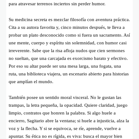
para atravesar terrenos inciertos sin perder humor.
Su medicina secreta es mezclar filosofía con aventura práctica.
Cita a su autora favorita y, cinco minutos después, te lleva a
probar un plato desconocido como si fuera un sacramento. Así
une mente, cuerpo y espíritu sin solemnidad, con humor casi
irreverente. Sabe que la risa afloja nudos que cien sermones
no sueltan, que una carcajada es exorcismo barato y efectivo.
Por eso su altar puede ser una mesa larga, una fogata, una
ruta, una biblioteca viajera, un escenario abierto para historias
que amplían el mundo.
También posee un sentido moral visceral. No le gustan las
trampas, la letra pequeña, la opacidad. Quiere claridad, juego
limpio, contratos que honren la palabra. Si algo huele a
encierro, Sagitario abre la ventana; si huele a injusticia, alza la
voz y la flecha. Y si se equivoca, se ríe, aprende, vuelve a
apuntar. Su ética no es rígida, es viva: busca el mayor bien