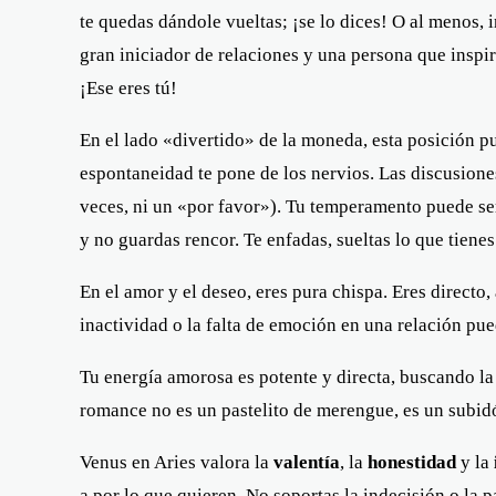
te quedas dándole vueltas; ¡se lo dices! O al menos, i
gran iniciador de relaciones y una persona que inspira
¡Ese eres tú!
En el lado «divertido» de la moneda, esta posición p
espontaneidad te pone de los nervios. Las discusiones
veces, ni un «por favor»). Tu temperamento puede se
y no guardas rencor. Te enfadas, sueltas lo que tienes
En el amor y el deseo, eres pura chispa. Eres directo,
inactividad o la falta de emoción en una relación pue
Tu energía amorosa es potente y directa, buscando la c
romance no es un pastelito de merengue, es un subid
Venus en Aries valora la
valentía
, la
honestidad
y la
a por lo que quieren. No soportas la indecisión o la p