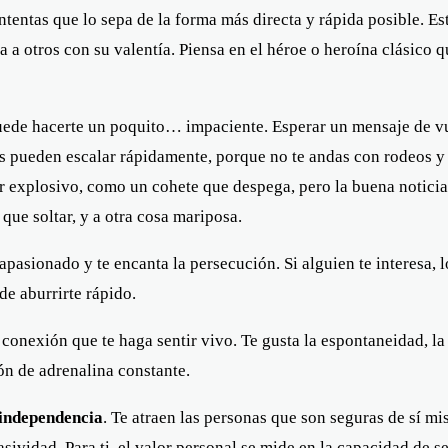
ntentas que lo sepa de la forma más directa y rápida posible. Esto
 a otros con su valentía. Piensa en el héroe o heroína clásico q
uede hacerte un poquito… impaciente. Esperar un mensaje de vuelt
 pueden escalar rápidamente, porque no te andas con rodeos y dic
r explosivo, como un cohete que despega, pero la buena noticia
 que soltar, y a otra cosa mariposa.
 apasionado y te encanta la persecución. Si alguien te interesa,
de aburrirte rápido.
onexión que te haga sentir vivo. Te gusta la espontaneidad, la av
ón de adrenalina constante.
independencia
. Te atraen las personas que son seguras de sí m
asividad. Para ti, el valor personal se mide en la capacidad de s