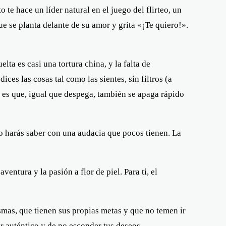
 te hace un líder natural en el juego del flirteo, un
ue se planta delante de su amor y grita «¡Te quiero!».
a es casi una tortura china, y la falta de
es las cosas tal como las sientes, sin filtros (a
 es que, igual que despega, también se apaga rápido
 lo harás saber con una audacia que pocos tienen. La
entura y la pasión a flor de piel. Para ti, el
ismas, que tienen sus propias metas y que no temen ir
er auténtico y de no esconder tus deseos.