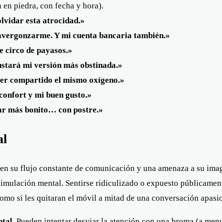
en piedra, con fecha y hora).
lvidar esta atrocidad.»
 avergonzarme. Y mi cuenta bancaria también.»
e circo de payasos.»
ustará mi versión más obstinada.»
ber compartido el mismo oxígeno.»
confort y mi buen gusto.»
gar más bonito… con postre.»
al
ia en su flujo constante de comunicación y una amenaza a su ima
timulación mental. Sentirse ridiculizado o expuesto públicamen
como si les quitaran el móvil a mitad de una conversación apasi
ntal
. Pueden intentar desviar la atención con una broma (a menu