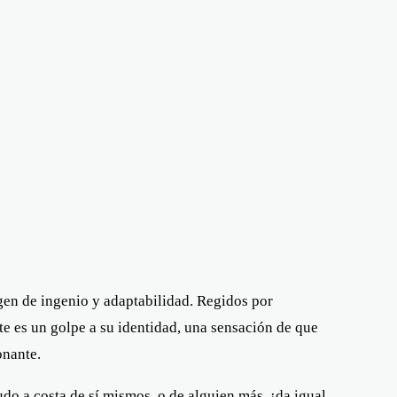
gen de ingenio y adaptabilidad. Regidos por
te es un golpe a su identidad, una sensación de que
onante.
do a costa de sí mismos, o de alguien más, ¡da igual,