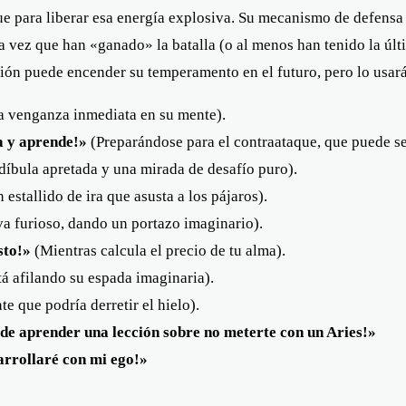
e para liberar esa energía explosiva. Su mecanismo de defensa
 vez que han «ganado» la batalla (o al menos han tenido la últi
ción puede encender su temperamento en el futuro, pero lo usar
a venganza inmediata en su mente).
a y aprende!»
(Preparándose para el contraataque, que puede se
íbula apretada y una mirada de desafío puro).
estallido de ira que asusta a los pájaros).
va furioso, dando un portazo imaginario).
sto!»
(Mientras calcula el precio de tu alma).
tá afilando su espada imaginaria).
e que podría derretir el hielo).
 de aprender una lección sobre no meterte con un Aries!»
 arrollaré con mi ego!»