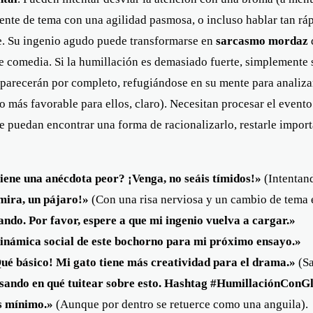
mente de tema con una agilidad pasmosa, o incluso hablar tan r
te. Su ingenio agudo puede transformarse en
sarcasmo mordaz
d
 comedia. Si la humillación es demasiado fuerte, simplemente 
saparecerán por completo, refugiándose en su mente para analiza
ho más favorable para ellos, claro). Necesitan procesar el even
puedan encontrar una forma de racionalizarlo, restarle importa
iene una anécdota peor? ¡Venga, no seáis tímidos!»
(Intentand
mira, un pájaro!»
(Con una risa nerviosa y un cambio de tema e
ndo. Por favor, espere a que mi ingenio vuelva a cargar.»
dinámica social de este bochorno para mi próximo ensayo.»
ué básico! Mi gato tiene más creatividad para el drama.»
(Sa
ensando en qué tuitear sobre esto. Hashtag #HumillaciónConG
s mínimo.»
(Aunque por dentro se retuerce como una anguila).