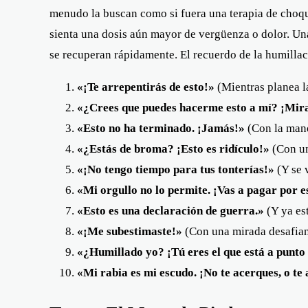
menudo la buscan como si fuera una terapia de choqu
sienta una dosis aún mayor de vergüenza o dolor. Una
se recuperan rápidamente. El recuerdo de la humilla
«¡Te arrepentirás de esto!»
(Mientras planea l
«¿Crees que puedes hacerme esto a mí? ¡Mir
«Esto no ha terminado. ¡Jamás!»
(Con la mand
«¿Estás de broma? ¡Esto es ridículo!»
(Con un 
«¡No tengo tiempo para tus tonterías!»
(Y se 
«Mi orgullo no lo permite. ¡Vas a pagar por e
«Esto es una declaración de guerra.»
(Y ya es
«¡Me subestimaste!»
(Con una mirada desafiant
«¿Humillado yo? ¡Tú eres el que está a punto
«Mi rabia es mi escudo. ¡No te acerques, o te