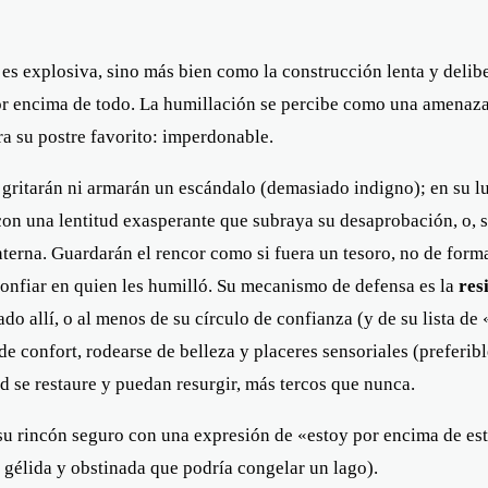
 es explosiva, sino más bien como la construcción lenta y deli
por encima de todo. La humillación se percibe como una amenaza 
ra su postre favorito: imperdonable.
 gritarán ni armarán un escándalo (demasiado indigno); en su l
n con una lentitud exasperante que subraya su desaprobación, o,
nterna. Guardarán el rencor como si fuera un tesoro, no de form
onfiar en quien les humilló. Su mecanismo de defensa es la
res
do allí, o al menos de su círculo de confianza (y de su lista d
de confort, rodearse de belleza y placeres sensoriales (preferi
d se restaure y puedan resurgir, más tercos que nunca.
 su rincón seguro con una expresión de «estoy por encima de est
gélida y obstinada que podría congelar un lago).