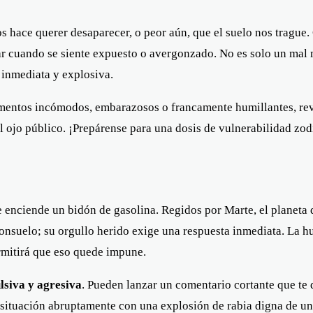
os hace querer desaparecer, o peor aún, que el suelo nos trague
ar cuando se siente expuesto o avergonzado. No es solo un mal
 inmediata y explosiva.
entos incómodos, embarazosos o francamente humillantes, revel
 ojo público. ¡Prepárense para una dosis de vulnerabilidad zod
 enciende un bidón de gasolina. Regidos por Marte, el planeta d
onsuelo; su orgullo herido exige una respuesta inmediata. La h
ermitirá que eso quede impune.
lsiva y agresiva
. Pueden lanzar un comentario cortante que te 
a situación abruptamente con una explosión de rabia digna de un