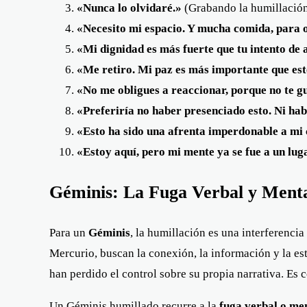
«Nunca lo olvidaré.»
(Grabando la humillación 
«Necesito mi espacio. Y mucha comida, para o
«Mi dignidad es más fuerte que tu intento de
«Me retiro. Mi paz es más importante que est
«No me obligues a reaccionar, porque no te g
«Preferiría no haber presenciado esto. Ni ha
«Esto ha sido una afrenta imperdonable a mi 
«Estoy aquí, pero mi mente ya se fue a un lu
Géminis: La Fuga Verbal y Ment
Para un
Géminis
, la humillación es una interferenc
Mercurio, buscan la conexión, la información y la es
han perdido el control sobre su propia narrativa. Es 
Un Géminis humillado recurre a la
fuga verbal o me