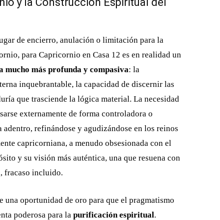
nio y la Construcción Espiritual del
ugar de encierro, anulación o limitación para la
ornio, para Capricornio en Casa 12 es en realidad un
a mucho más profunda y compasiva
: la
terna inquebrantable, la capacidad de discernir las
duría que trasciende la lógica material. La necesidad
esarse externamente de forma controladora o
ia adentro, refinándose y agudizándose en los reinos
 mente capricorniana, a menudo obsesionada con el
ósito y su visión más auténtica, una que resuena con
d, fracaso incluido.
 de una oportunidad de oro para que el pragmatismo
enta poderosa para la
purificación espiritual
.