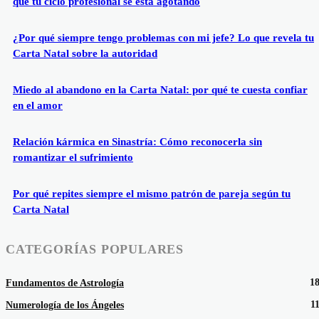
que tu ciclo profesional se está agotando
¿Por qué siempre tengo problemas con mi jefe? Lo que revela tu
Carta Natal sobre la autoridad
Miedo al abandono en la Carta Natal: por qué te cuesta confiar
en el amor
Relación kármica en Sinastría: Cómo reconocerla sin
romantizar el sufrimiento
Por qué repites siempre el mismo patrón de pareja según tu
Carta Natal
CATEGORÍAS POPULARES
1
Fundamentos de Astrología
1
Numerología de los Ángeles