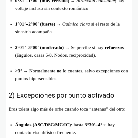
0°31’–1°00′ (muy cerrado)
→
Atracción constante
; hay
voltaje incluso sin contexto romántico.
1°01’–2°00′ (fuerte)
→
Química clara
si el resto de la
sinastría acompaña.
2°01’–3°00′ (moderado)
→ Se percibe si hay
refuerzos
(ángulos, casas 5/8, Nodos, reciprocidad).
>3°
→ Normalmente
no
lo cuentes, salvo excepciones con
puntos hipersensibles.
2) Excepciones por punto activado
Eros tolera algo más de orbe cuando toca “antenas” del otro:
Ángulos (ASC/DSC/MC/IC):
hasta
3°30’–4°
si hay
contacto visual/físico frecuente.