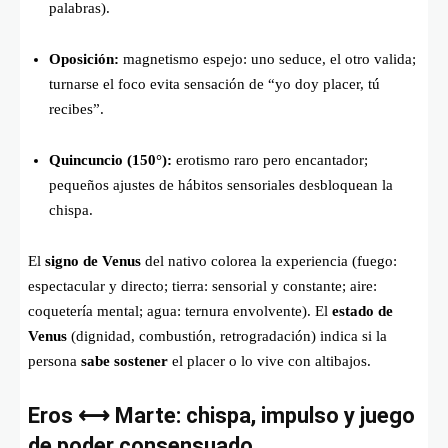
palabras).
Oposición:
magnetismo espejo: uno seduce, el otro valida;
turnarse el foco evita sensación de “yo doy placer, tú
recibes”.
Quincuncio (150°):
erotismo raro pero encantador;
pequeños ajustes de hábitos sensoriales desbloquean la
chispa.
El
signo de Venus
del nativo colorea la experiencia (fuego:
espectacular y directo; tierra: sensorial y constante; aire:
coquetería mental; agua: ternura envolvente). El
estado de
Venus
(dignidad, combustión, retrogradación) indica si la
persona
sabe sostener
el placer o lo vive con altibajos.
Eros ⟷ Marte: chispa, impulso y juego
de poder consensuado