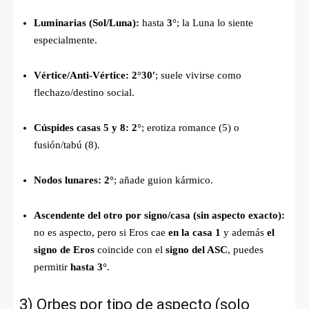
Luminarias (Sol/Luna):
hasta
3°
; la Luna lo siente
especialmente.
Vértice/Anti-Vértice:
2°30′
; suele vivirse como
flechazo/destino social.
Cúspides casas 5 y 8:
2°
; erotiza romance (5) o
fusión/tabú (8).
Nodos lunares:
2°
; añade guion kármico.
Ascendente del otro por signo/casa (sin aspecto exacto):
no es aspecto, pero si Eros cae
en la casa 1
y además
el
signo de Eros
coincide con el
signo del ASC
, puedes
permitir
hasta 3°
.
3) Orbes por tipo de aspecto (solo