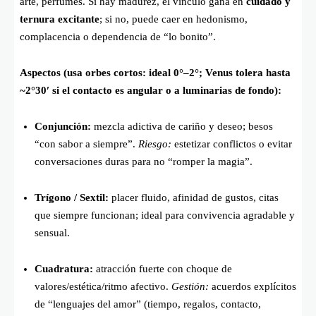
arte, perfumes. Si hay madurez, el vínculo gana en
cuidado y
ternura excitante
; si no, puede caer en hedonismo,
complacencia o dependencia de “lo bonito”.
Aspectos (usa orbes cortos: ideal 0°–2°; Venus tolera hasta
~2°30′ si el contacto es angular o a luminarias de fondo):
Conjunción:
mezcla adictiva de cariño y deseo; besos
“con sabor a siempre”.
Riesgo:
estetizar conflictos o evitar
conversaciones duras para no “romper la magia”.
Trígono / Sextil:
placer fluido, afinidad de gustos, citas
que siempre funcionan; ideal para convivencia agradable y
sensual.
Cuadratura:
atracción fuerte con choque de
valores/estética/ritmo afectivo.
Gestión:
acuerdos explícitos
de “lenguajes del amor” (tiempo, regalos, contacto,