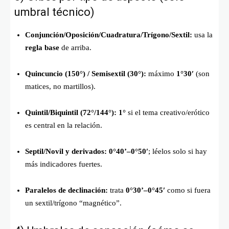
umbral técnico)
Conjunción/Oposición/Cuadratura/Trígono/Sextil:
usa la
regla base
de arriba.
Quincuncio (150°) / Semisextil (30°):
máximo
1°30′
(son
matices, no martillos).
Quintil/Biquintil (72°/144°):
1°
si el tema creativo/erótico
es central en la relación.
Septil/Novil y derivados:
0°40’–0°50′
; léelos solo si hay
más indicadores fuertes.
Paralelos de declinación:
trata
0°30’–0°45′
como si fuera
un sextil/trígono “magnético”.