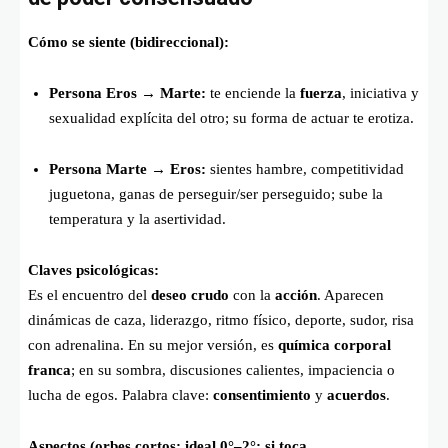
Cómo se siente (bidireccional):
Persona Eros → Marte:
te enciende la
fuerza
, iniciativa y
sexualidad explícita del otro; su forma de actuar te erotiza.
Persona Marte → Eros:
sientes hambre, competitividad
juguetona, ganas de perseguir/ser perseguido; sube la
temperatura y la asertividad.
Claves psicológicas:
Es el encuentro del
deseo crudo
con la
acción
. Aparecen
dinámicas de caza, liderazgo, ritmo físico, deporte, sudor, risa
con adrenalina. En su mejor versión, es
química corporal
franca
; en su sombra, discusiones calientes, impaciencia o
lucha de egos. Palabra clave:
consentimiento
y
acuerdos
.
Aspectos (orbes cortos: ideal 0°–2°; si toca