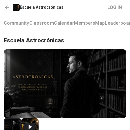
LOG IN
Escuela Astrocrónicas
Community
Classroom
Calendar
Members
Map
Leaderboa
Escuela Astrocrónicas