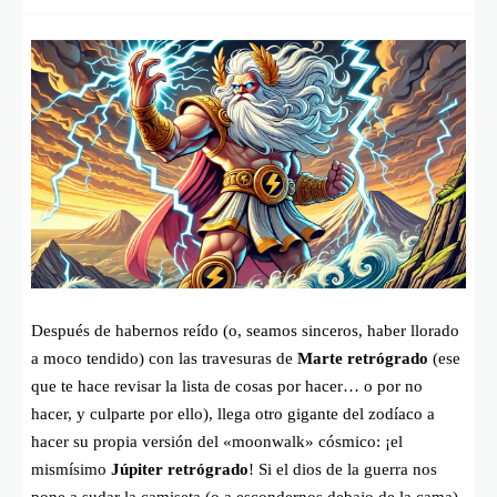
Después de habernos reído (o, seamos sinceros, haber llorado
a moco tendido) con las travesuras de
Marte retrógrado
(ese
que te hace revisar la lista de cosas por hacer… o por no
hacer, y culparte por ello), llega otro gigante del zodíaco a
hacer su propia versión del «moonwalk» cósmico: ¡el
mismísimo
Júpiter retrógrado
! Si el dios de la guerra nos
pone a sudar la camiseta (o a escondernos debajo de la cama),