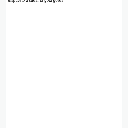
dispuesto a sudar la gota gorda.