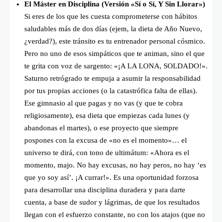
El Máster en Disciplina (Versión «Sí o Sí, Y Sin Llorar»)
Si eres de los que les cuesta comprometerse con hábitos
saludables más de dos días (ejem, la dieta de Año Nuevo,
¿verdad?), este tránsito es tu entrenador personal cósmico.
Pero no uno de esos simpáticos que te animan, sino el que
te grita con voz de sargento: «¡A LA LONA, SOLDADO!».
Saturno retrógrado te empuja a asumir la responsabilidad
por tus propias acciones (o la catastrófica falta de ellas).
Ese gimnasio al que pagas y no vas (y que te cobra
religiosamente), esa dieta que empiezas cada lunes (y
abandonas el martes), o ese proyecto que siempre
pospones con la excusa de «no es el momento»… el
universo te dirá, con tono de ultimátum: «Ahora es el
momento, majo. No hay excusas, no hay peros, no hay ‘es
que yo soy así’. ¡A currar!». Es una oportunidad forzosa
para desarrollar una disciplina duradera y para darte
cuenta, a base de sudor y lágrimas, de que los resultados
llegan con el esfuerzo constante, no con los atajos (que no