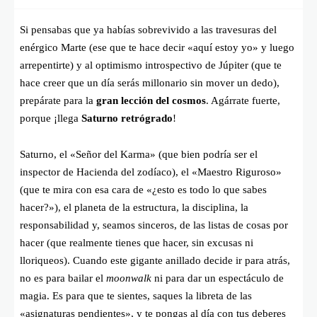
Si pensabas que ya habías sobrevivido a las travesuras del
enérgico Marte (ese que te hace decir «aquí estoy yo» y luego
arrepentirte) y al optimismo introspectivo de Júpiter (que te
hace creer que un día serás millonario sin mover un dedo),
prepárate para la
gran lección del cosmos
. Agárrate fuerte,
porque ¡llega
Saturno retrógrado
!
Saturno, el «Señor del Karma» (que bien podría ser el
inspector de Hacienda del zodíaco), el «Maestro Riguroso»
(que te mira con esa cara de «¿esto es todo lo que sabes
hacer?»), el planeta de la estructura, la disciplina, la
responsabilidad y, seamos sinceros, de las listas de cosas por
hacer (que realmente tienes que hacer, sin excusas ni
lloriqueos). Cuando este gigante anillado decide ir para atrás,
no es para bailar el
moonwalk
ni para dar un espectáculo de
magia. Es para que te sientes, saques la libreta de las
«asignaturas pendientes», y te pongas al día con tus deberes