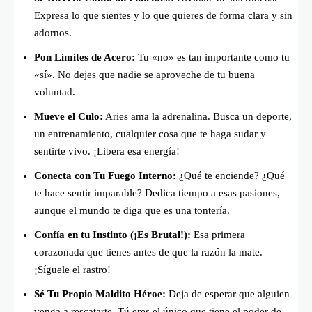
Expresa lo que sientes y lo que quieres de forma clara y sin
adornos.
Pon Límites de Acero:
Tu «no» es tan importante como tu
«sí». No dejes que nadie se aproveche de tu buena
voluntad.
Mueve el Culo:
Aries ama la adrenalina. Busca un deporte,
un entrenamiento, cualquier cosa que te haga sudar y
sentirte vivo. ¡Libera esa energía!
Conecta con Tu Fuego Interno:
¿Qué te enciende? ¿Qué
te hace sentir imparable? Dedica tiempo a esas pasiones,
aunque el mundo te diga que es una tontería.
Confía en tu Instinto (¡Es Brutal!):
Esa primera
corazonada que tienes antes de que la razón la mate.
¡Síguele el rastro!
Sé Tu Propio Maldito Héroe:
Deja de esperar que alguien
venga a rescatarte. Tú eres el único que tiene el poder de