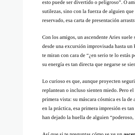
esto puede ser divertido o peligroso”. O a
sutilezas, sino con la fuerza de alguien que 
reservado, esa carta de presentación arrast
Con los amigos, un ascendente Aries suele s
desde una excursión improvisada hasta un k
te miran con cara de “¿en serio te lo estás 
su energía es tan directa que negarse se s
Lo curioso es que, aunque proyecten seguri
replantean o incluso sienten miedo. Pero el
primera vista: su máscara cósmica es la de 
en la práctica, esa primera impresión es ta
han dejado la huella de alguien “poderoso, 
Así que si te preguntas cómo se ve un
asce