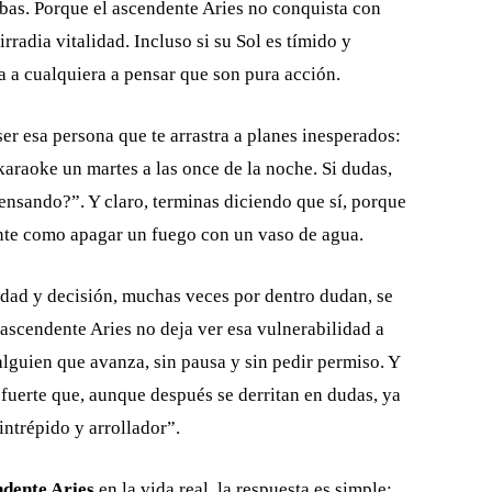
mbas. Porque el ascendente Aries no conquista con
irradia vitalidad. Incluso si su Sol es tímido y
ra a cualquiera a pensar que son pura acción.
er esa persona que te arrastra a planes inesperados:
araoke un martes a las once de la noche. Si dudas,
pensando?”. Y claro, terminas diciendo que sí, porque
iente como apagar un fuego con un vaso de agua.
dad y decisión, muchas veces por dentro dudan, se
 ascendente Aries no deja ver esa vulnerabilidad a
alguien que avanza, sin pausa y sin pedir permiso. Y
n fuerte que, aunque después se derritan en dudas, ya
intrépido y arrollador”.
ndente Aries
en la vida real, la respuesta es simple: