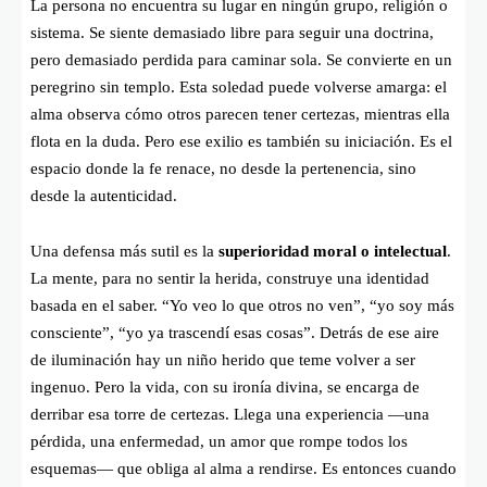
La persona no encuentra su lugar en ningún grupo, religión o
sistema. Se siente demasiado libre para seguir una doctrina,
pero demasiado perdida para caminar sola. Se convierte en un
peregrino sin templo. Esta soledad puede volverse amarga: el
alma observa cómo otros parecen tener certezas, mientras ella
flota en la duda. Pero ese exilio es también su iniciación. Es el
espacio donde la fe renace, no desde la pertenencia, sino
desde la autenticidad.
Una defensa más sutil es la
superioridad moral o intelectual
.
La mente, para no sentir la herida, construye una identidad
basada en el saber. “Yo veo lo que otros no ven”, “yo soy más
consciente”, “yo ya trascendí esas cosas”. Detrás de ese aire
de iluminación hay un niño herido que teme volver a ser
ingenuo. Pero la vida, con su ironía divina, se encarga de
derribar esa torre de certezas. Llega una experiencia —una
pérdida, una enfermedad, un amor que rompe todos los
esquemas— que obliga al alma a rendirse. Es entonces cuando