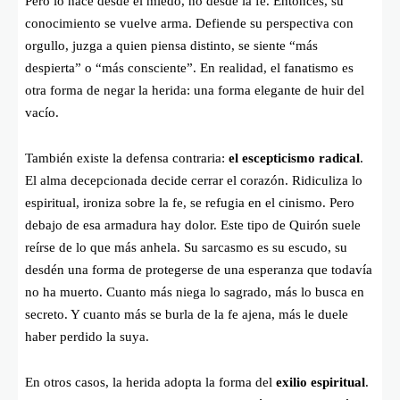
Pero lo hace desde el miedo, no desde la fe. Entonces, su
conocimiento se vuelve arma. Defiende su perspectiva con
orgullo, juzga a quien piensa distinto, se siente “más
despierta” o “más consciente”. En realidad, el fanatismo es
otra forma de negar la herida: una forma elegante de huir del
vacío.
También existe la defensa contraria:
el escepticismo radical
.
El alma decepcionada decide cerrar el corazón. Ridiculiza lo
espiritual, ironiza sobre la fe, se refugia en el cinismo. Pero
debajo de esa armadura hay dolor. Este tipo de Quirón suele
reírse de lo que más anhela. Su sarcasmo es su escudo, su
desdén una forma de protegerse de una esperanza que todavía
no ha muerto. Cuanto más niega lo sagrado, más lo busca en
secreto. Y cuanto más se burla de la fe ajena, más le duele
haber perdido la suya.
En otros casos, la herida adopta la forma del
exilio espiritual
.