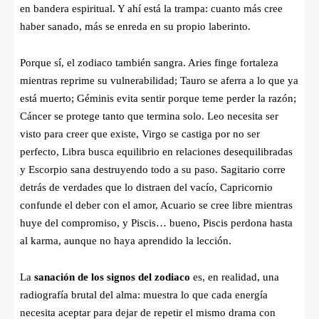
en bandera espiritual. Y ahí está la trampa: cuanto más cree
haber sanado, más se enreda en su propio laberinto.
Porque sí, el zodiaco también sangra. Aries finge fortaleza
mientras reprime su vulnerabilidad; Tauro se aferra a lo que ya
está muerto; Géminis evita sentir porque teme perder la razón;
Cáncer se protege tanto que termina solo. Leo necesita ser
visto para creer que existe, Virgo se castiga por no ser
perfecto, Libra busca equilibrio en relaciones desequilibradas
y Escorpio sana destruyendo todo a su paso. Sagitario corre
detrás de verdades que lo distraen del vacío, Capricornio
confunde el deber con el amor, Acuario se cree libre mientras
huye del compromiso, y Piscis… bueno, Piscis perdona hasta
al karma, aunque no haya aprendido la lección.
La
sanación de los signos del zodiaco
es, en realidad, una
radiografía brutal del alma: muestra lo que cada energía
necesita aceptar para dejar de repetir el mismo drama con