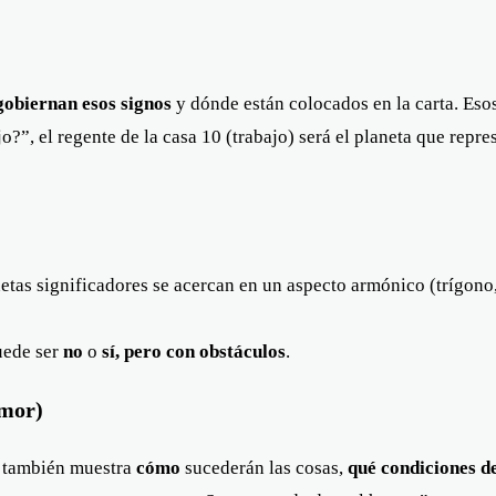
gobiernan esos signos
y dónde están colocados en la carta. Esos 
o?”, el regente de la casa 10 (trabajo) será el planeta que repre
etas significadores se acercan en un aspecto armónico (trígono, 
puede ser
no
o
sí, pero con obstáculos
.
umor)
ia también muestra
cómo
sucederán las cosas,
qué condiciones d