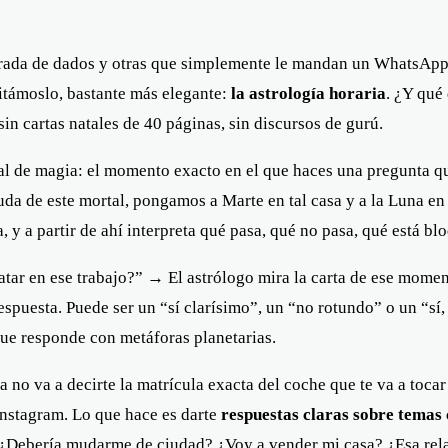
tirada de dados y otras que simplemente le mandan un WhatsApp 
itámoslo, bastante más elegante:
la astrología horaria
. ¿Y qué
 sin cartas natales de 40 páginas, sin discursos de gurú.
l de magia: el momento exacto en el que haces una pregunta que
 duda de este mortal, pongamos a Marte en tal casa y a la Luna en
a, y a partir de ahí interpreta qué pasa, qué no pasa, qué está b
tar en ese trabajo?” → El astrólogo mira la carta de ese moment
respuesta. Puede ser un “sí clarísimo”, un “no rotundo” o un “sí
que responde con metáforas planetarias.
 no va a decirte la matrícula exacta del coche que te va a tocar 
Instagram. Lo que hace es darte
respuestas claras sobre temas
 ¿Debería mudarme de ciudad? ¿Voy a vender mi casa? ¿Esa relac