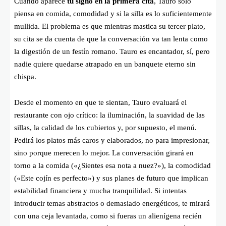
Cuando aparece
tu signo en la primera cita
, Tauro solo
piensa en comida, comodidad y si la silla es lo suficientemente
mullida. El problema es que mientras mastica su tercer plato,
su cita se da cuenta de que la conversación va tan lenta como
la digestión de un festín romano. Tauro es encantador, sí, pero
nadie quiere quedarse atrapado en un banquete eterno sin
chispa.
Desde el momento en que te sientan, Tauro evaluará el
restaurante con ojo crítico: la iluminación, la suavidad de las
sillas, la calidad de los cubiertos y, por supuesto, el menú.
Pedirá los platos más caros y elaborados, no para impresionar,
sino porque merecen lo mejor. La conversación girará en
torno a la comida («¿Sientes esa nota a nuez?»), la comodidad
(«Este cojín es perfecto») y sus planes de futuro que implican
estabilidad financiera y mucha tranquilidad. Si intentas
introducir temas abstractos o demasiado energéticos, te mirará
con una ceja levantada, como si fueras un alienígena recién