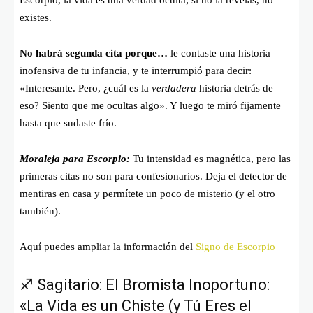
Escorpio, la vida es una verdad oculta; si no la revelas, no
existes.
No habrá segunda cita porque…
le contaste una historia
inofensiva de tu infancia, y te interrumpió para decir:
«Interesante. Pero, ¿cuál es la
verdadera
historia detrás de
eso? Siento que me ocultas algo». Y luego te miró fijamente
hasta que sudaste frío.
Moraleja para Escorpio:
Tu intensidad es magnética, pero las
primeras citas no son para confesionarios. Deja el detector de
mentiras en casa y permítete un poco de misterio (y el otro
también).
Aquí puedes ampliar la información del
Signo de Escorpio
♐ Sagitario: El Bromista Inoportuno:
«La Vida es un Chiste (y Tú Eres el