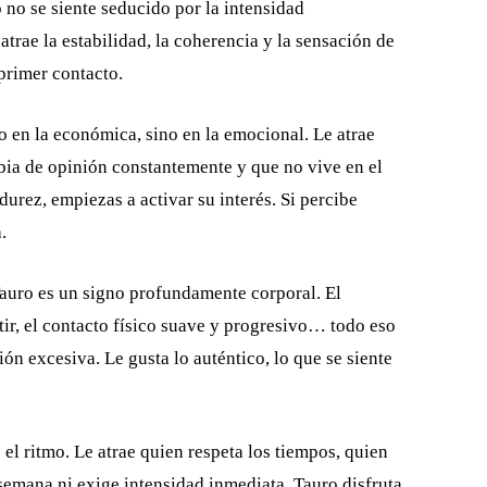
 no se siente seducido por la intensidad
rae la estabilidad, la coherencia y la sensación de
 primer contacto.
o en la económica, sino en la emocional. Le atrae
bia de opinión constantemente y que no vive en el
urez, empiezas a activar su interés. Si percibe
.
Tauro es un signo profundamente corporal. El
tir, el contacto físico suave y progresivo… todo eso
n excesiva. Le gusta lo auténtico, lo que se siente
el ritmo. Le atrae quien respeta los tiempos, quien
 semana ni exige intensidad inmediata. Tauro disfruta