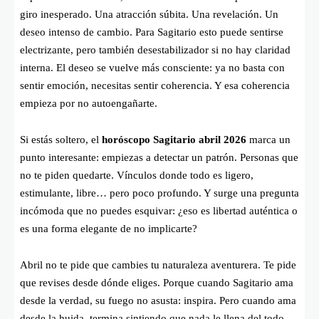
giro inesperado. Una atracción súbita. Una revelación. Un
deseo intenso de cambio. Para Sagitario esto puede sentirse
electrizante, pero también desestabilizador si no hay claridad
interna. El deseo se vuelve más consciente: ya no basta con
sentir emoción, necesitas sentir coherencia. Y esa coherencia
empieza por no autoengañarte.
Si estás soltero, el
horóscopo Sagitario abril 2026
marca un
punto interesante: empiezas a detectar un patrón. Personas que
no te piden quedarte. Vínculos donde todo es ligero,
estimulante, libre… pero poco profundo. Y surge una pregunta
incómoda que no puedes esquivar: ¿eso es libertad auténtica o
es una forma elegante de no implicarte?
Abril no te pide que cambies tu naturaleza aventurera. Te pide
que revises desde dónde eliges. Porque cuando Sagitario ama
desde la verdad, su fuego no asusta: inspira. Pero cuando ama
desde la huida, termina sintiendo que nada le llena del todo.