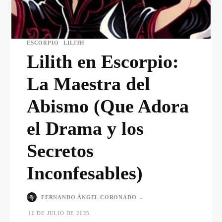
ESCORPIO
LILITH
Lilith en Escorpio:
La Maestra del
Abismo (Que Adora
el Drama y los
Secretos
Inconfesables)
FERNANDO ÁNGEL CORONADO
-
10 DE JULIO DE 2025