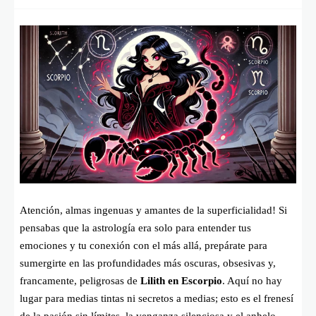
Atención, almas ingenuas y amantes de la superficialidad! Si
pensabas que la astrología era solo para entender tus
emociones y tu conexión con el más allá, prepárate para
sumergirte en las profundidades más oscuras, obsesivas y,
francamente, peligrosas de
Lilith en Escorpio
. Aquí no hay
lugar para medias tintas ni secretos a medias; esto es el frenesí
de la pasión sin límites, la venganza silenciosa y el anhelo