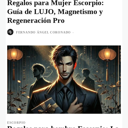
Regalos para Mujer Escorpio:
Guía de LUJO, Magnetismo y
Regeneración Pro
FERNANDO ÁNGEL CORONADO
-
ESCORPIO