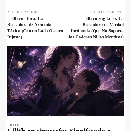
ARTÍCULO ANTERIOR
ARTÍCULO SIGUIENTE
Lilith en Libra: La
Lilith en Sagitario: La
Buscadora de Armonía
Buscadora de Verdad
Tóxica (Con un Lado Oscuro
Incómoda (Que No Soporta
Injusto)
las Cadenas Ni las Mentiras)
LILITH