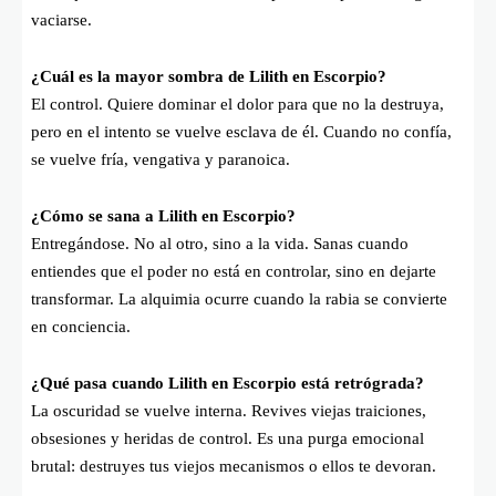
vaciarse.
¿Cuál es la mayor sombra de Lilith en Escorpio?
El control. Quiere dominar el dolor para que no la destruya,
pero en el intento se vuelve esclava de él. Cuando no confía,
se vuelve fría, vengativa y paranoica.
¿Cómo se sana a Lilith en Escorpio?
Entregándose. No al otro, sino a la vida. Sanas cuando
entiendes que el poder no está en controlar, sino en dejarte
transformar. La alquimia ocurre cuando la rabia se convierte
en conciencia.
¿Qué pasa cuando Lilith en Escorpio está retrógrada?
La oscuridad se vuelve interna. Revives viejas traiciones,
obsesiones y heridas de control. Es una purga emocional
brutal: destruyes tus viejos mecanismos o ellos te devoran.