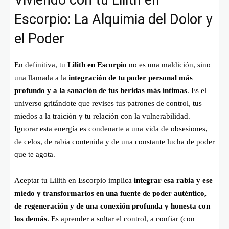
Escorpio: La Alquimia del Dolor y
el Poder
En definitiva, tu
Lilith en Escorpio
no es una maldición, sino
una llamada a la
integración de tu poder personal más
profundo y a la sanación de tus heridas más íntimas
. Es el
universo gritándote que revises tus patrones de control, tus
miedos a la traición y tu relación con la vulnerabilidad.
Ignorar esta energía es condenarte a una vida de obsesiones,
de celos, de rabia contenida y de una constante lucha de poder
que te agota.
Aceptar tu Lilith en Escorpio implica
integrar esa rabia y ese
miedo y transformarlos en una fuente de poder auténtico,
de regeneración y de una conexión profunda y honesta con
los demás
. Es aprender a soltar el control, a confiar (con