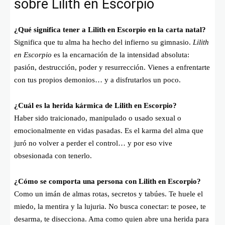
sobre Lilith en Escorpio
¿Qué significa tener a Lilith en Escorpio en la carta natal?
Significa que tu alma ha hecho del infierno su gimnasio.
Lilith
en Escorpio
es la encarnación de la intensidad absoluta:
pasión, destrucción, poder y resurrección. Vienes a enfrentarte
con tus propios demonios… y a disfrutarlos un poco.
¿Cuál es la herida kármica de Lilith en Escorpio?
Haber sido traicionado, manipulado o usado sexual o
emocionalmente en vidas pasadas. Es el karma del alma que
juró no volver a perder el control… y por eso vive
obsesionada con tenerlo.
¿Cómo se comporta una persona con Lilith en Escorpio?
Como un imán de almas rotas, secretos y tabúes. Te huele el
miedo, la mentira y la lujuria. No busca conectar: te posee, te
desarma, te disecciona. Ama como quien abre una herida para