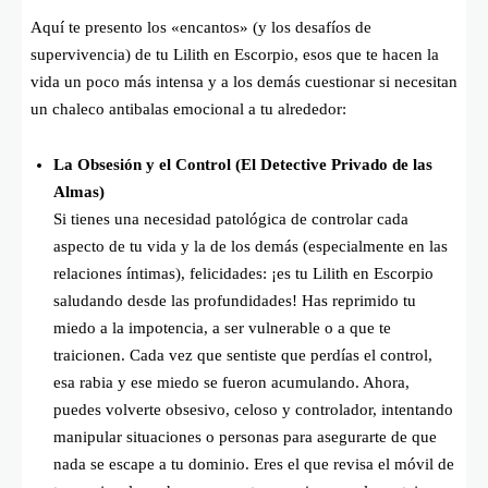
Aquí te presento los «encantos» (y los desafíos de
supervivencia) de tu Lilith en Escorpio, esos que te hacen la
vida un poco más intensa y a los demás cuestionar si necesitan
un chaleco antibalas emocional a tu alrededor:
La Obsesión y el Control (El Detective Privado de las
Almas)
Si tienes una necesidad patológica de controlar cada
aspecto de tu vida y la de los demás (especialmente en las
relaciones íntimas), felicidades: ¡es tu Lilith en Escorpio
saludando desde las profundidades! Has reprimido tu
miedo a la impotencia, a ser vulnerable o a que te
traicionen. Cada vez que sentiste que perdías el control,
esa rabia y ese miedo se fueron acumulando. Ahora,
puedes volverte obsesivo, celoso y controlador, intentando
manipular situaciones o personas para asegurarte de que
nada se escape a tu dominio. Eres el que revisa el móvil de