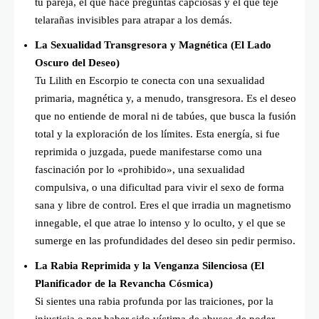
tu pareja, el que hace preguntas capciosas y el que teje
telarañas invisibles para atrapar a los demás.
La Sexualidad Transgresora y Magnética (El Lado
Oscuro del Deseo)
Tu Lilith en Escorpio te conecta con una sexualidad
primaria, magnética y, a menudo, transgresora. Es el deseo
que no entiende de moral ni de tabúes, que busca la fusión
total y la exploración de los límites. Esta energía, si fue
reprimida o juzgada, puede manifestarse como una
fascinación por lo «prohibido», una sexualidad
compulsiva, o una dificultad para vivir el sexo de forma
sana y libre de control. Eres el que irradia un magnetismo
innegable, el que atrae lo intenso y lo oculto, y el que se
sumerge en las profundidades del deseo sin pedir permiso.
La Rabia Reprimida y la Venganza Silenciosa (El
Planificador de la Revancha Cósmica)
Si sientes una rabia profunda por las traiciones, por la
injusticia o por haber sido víctima de abusos de poder,