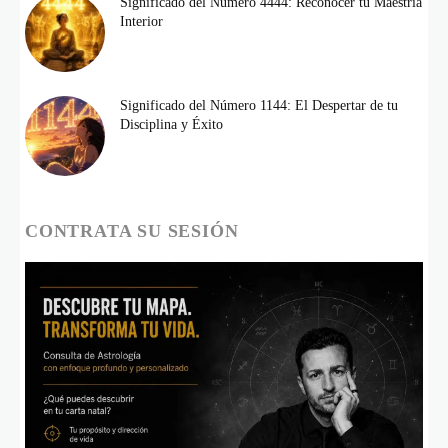
Significado del Número 4444: Reconocer tu Maestría
Interior
Significado del Número 1144: El Despertar de tu
Disciplina y Éxito
CONTRATA SU SESIÓN