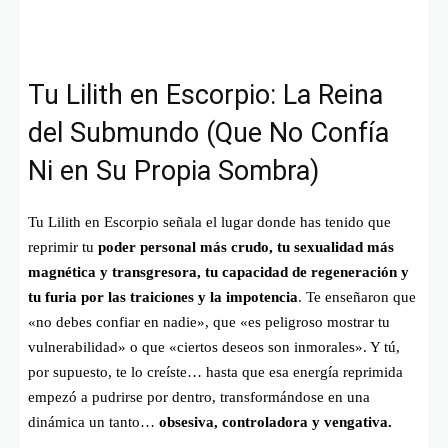
Tu Lilith en Escorpio: La Reina
del Submundo (Que No Confía
Ni en Su Propia Sombra)
Tu Lilith en Escorpio señala el lugar donde has tenido que
reprimir tu
poder personal más crudo, tu sexualidad más
magnética y transgresora, tu capacidad de regeneración y
tu furia por las traiciones y la impotencia
. Te enseñaron que
«no debes confiar en nadie», que «es peligroso mostrar tu
vulnerabilidad» o que «ciertos deseos son inmorales». Y tú,
por supuesto, te lo creíste… hasta que esa energía reprimida
empezó a pudrirse por dentro, transformándose en una
dinámica un tanto…
obsesiva, controladora y vengativa.