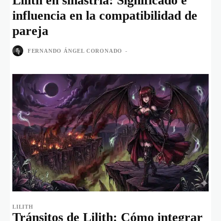
Lilith en sinastría: Significado e
influencia en la compatibilidad de
pareja
FERNANDO ÁNGEL CORONADO
-
LILITH
Tránsitos de Lilith: Cómo integrar