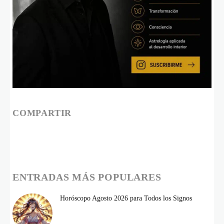
COMPARTIR
ENTRADAS MÁS POPULARES
Horóscopo Agosto 2026 para Todos los Signos