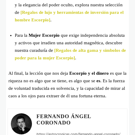
y la elegancia del poder oculto, explora nuestra selección
de
[Regalos de lujo y herramientas de inversión para el
hombre Escorpio]
.
Para la
Mujer Escorpio
que exige independencia absoluta
y activos que irradien una autoridad magnética, descubre
nuestra curaduría de
[Regalos de alta gama y símbolos de
poder para la mujer Escorpio]
.
Al final, la lección que nos deja
Escorpio y el dinero
es que la
riqueza no es algo que se tiene, es algo que se
es
. Es la fuerza
de voluntad traducida en solvencia, y la capacidad de mirar al
caos a los ojos para extraer de él una fortuna eterna.
FERNANDO ÁNGEL
CORONADO
https://astrocronicas.com/fernando-angel-coronado/