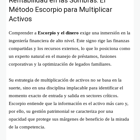
Rentabilidad en las Sombras: El
Método Escorpio para Multiplicar
Activos
Comprender a
Escorpio y el dinero
exige una inmersión en la
ingeniería financiera de alto nivel. Este signo rige las finanzas
compartidas y los recursos externos, lo que lo posiciona como
un experto natural en el manejo de préstamos, fusiones
corporativas y la optimización de legados familiares.
Su estrategia de multiplicación de activos no se basa en la
suerte, sino en una disciplina implacable para identificar el
momento exacto de entrada y salida en sectores críticos.
Escorpio entiende que la información es el activo más caro y,
por ello, su gestión patrimonial se caracteriza por una
opacidad que protege sus márgenes de beneficio de la mirada
de la competencia.