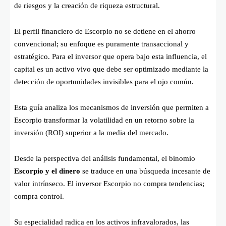
de riesgos y la creación de riqueza estructural.
El perfil financiero de Escorpio no se detiene en el ahorro
convencional; su enfoque es puramente transaccional y
estratégico. Para el inversor que opera bajo esta influencia, el
capital es un activo vivo que debe ser optimizado mediante la
detección de oportunidades invisibles para el ojo común.
Esta guía analiza los mecanismos de inversión que permiten a
Escorpio transformar la volatilidad en un retorno sobre la
inversión (ROI) superior a la media del mercado.
Desde la perspectiva del análisis fundamental, el binomio
Escorpio y el dinero
se traduce en una búsqueda incesante de
valor intrínseco. El inversor Escorpio no compra tendencias;
compra control.
Su especialidad radica en los activos infravalorados, las