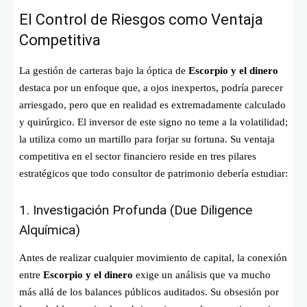
El Control de Riesgos como Ventaja
Competitiva
La gestión de carteras bajo la óptica de
Escorpio y el dinero
destaca por un enfoque que, a ojos inexpertos, podría parecer
arriesgado, pero que en realidad es extremadamente calculado
y quirúrgico. El inversor de este signo no teme a la volatilidad;
la utiliza como un martillo para forjar su fortuna. Su ventaja
competitiva en el sector financiero reside en tres pilares
estratégicos que todo consultor de patrimonio debería estudiar:
1. Investigación Profunda (Due Diligence
Alquímica)
Antes de realizar cualquier movimiento de capital, la conexión
entre
Escorpio y el dinero
exige un análisis que va mucho
más allá de los balances públicos auditados. Su obsesión por