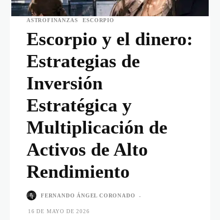
ASTROFINANZAS
ESCORPIO
Escorpio y el dinero:
Estrategias de
Inversión
Estratégica y
Multiplicación de
Activos de Alto
Rendimiento
FERNANDO ÁNGEL CORONADO
-
16 DE MAYO DE 2026