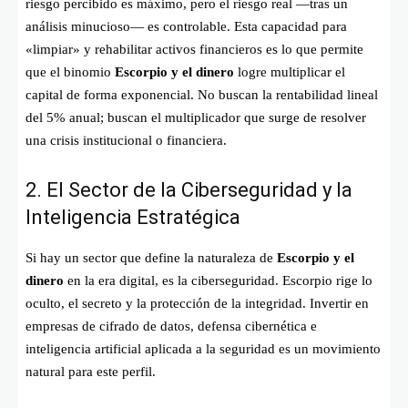
riesgo percibido es máximo, pero el riesgo real —tras un
análisis minucioso— es controlable. Esta capacidad para
«limpiar» y rehabilitar activos financieros es lo que permite
que el binomio
Escorpio y el dinero
logre multiplicar el
capital de forma exponencial. No buscan la rentabilidad lineal
del 5% anual; buscan el multiplicador que surge de resolver
una crisis institucional o financiera.
2. El Sector de la Ciberseguridad y la
Inteligencia Estratégica
Si hay un sector que define la naturaleza de
Escorpio y el
dinero
en la era digital, es la ciberseguridad. Escorpio rige lo
oculto, el secreto y la protección de la integridad. Invertir en
empresas de cifrado de datos, defensa cibernética e
inteligencia artificial aplicada a la seguridad es un movimiento
natural para este perfil.