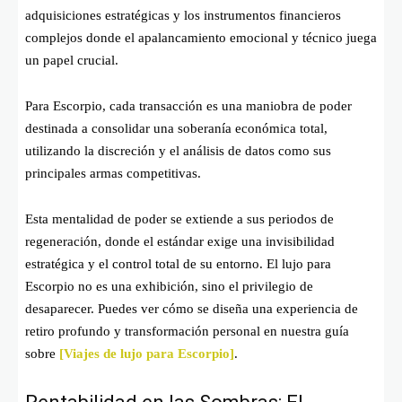
adquisiciones estratégicas y los instrumentos financieros
complejos donde el apalancamiento emocional y técnico juega
un papel crucial.
Para Escorpio, cada transacción es una maniobra de poder
destinada a consolidar una soberanía económica total,
utilizando la discreción y el análisis de datos como sus
principales armas competitivas.
Esta mentalidad de poder se extiende a sus periodos de
regeneración, donde el estándar exige una invisibilidad
estratégica y el control total de su entorno. El lujo para
Escorpio no es una exhibición, sino el privilegio de
desaparecer. Puedes ver cómo se diseña una experiencia de
retiro profundo y transformación personal en nuestra guía
sobre
[Viajes de lujo para Escorpio]
.