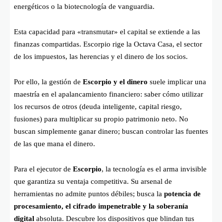
energéticos o la biotecnología de vanguardia.
Esta capacidad para «transmutar» el capital se extiende a las
finanzas compartidas. Escorpio rige la Octava Casa, el sector
de los impuestos, las herencias y el dinero de los socios.
Por ello, la gestión de
Escorpio y el dinero
suele implicar una
maestría en el apalancamiento financiero: saber cómo utilizar
los recursos de otros (deuda inteligente, capital riesgo,
fusiones) para multiplicar su propio patrimonio neto. No
buscan simplemente ganar dinero; buscan controlar las fuentes
de las que mana el dinero.
Para el ejecutor de
Escorpio
, la tecnología es el arma invisible
que garantiza su ventaja competitiva. Su arsenal de
herramientas no admite puntos débiles; busca la
potencia de
procesamiento, el cifrado impenetrable y la soberanía
digital
absoluta. Descubre los dispositivos que blindan tus