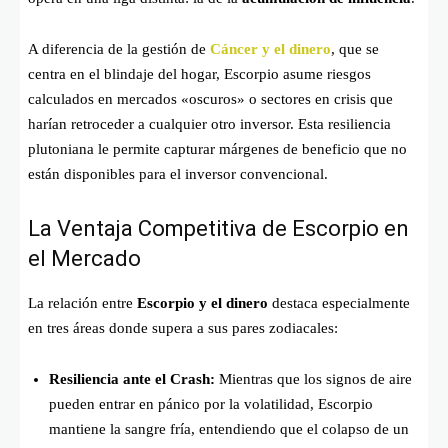
A diferencia de la gestión de
Cáncer y el dinero
, que se
centra en el blindaje del hogar, Escorpio asume riesgos
calculados en mercados «oscuros» o sectores en crisis que
harían retroceder a cualquier otro inversor. Esta resiliencia
plutoniana le permite capturar márgenes de beneficio que no
están disponibles para el inversor convencional.
La Ventaja Competitiva de Escorpio en
el Mercado
La relación entre
Escorpio y el dinero
destaca especialmente
en tres áreas donde supera a sus pares zodiacales:
Resiliencia ante el Crash:
Mientras que los signos de aire
pueden entrar en pánico por la volatilidad, Escorpio
mantiene la sangre fría, entendiendo que el colapso de un