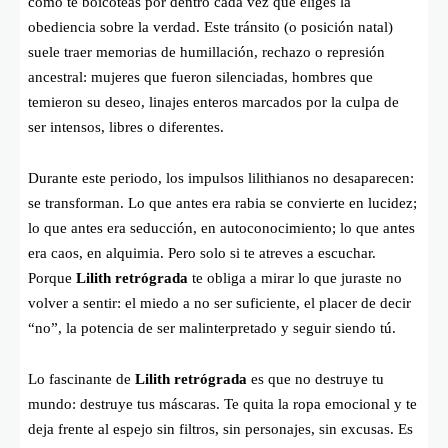
cómo te boicoteas por dentro cada vez que eliges la
obediencia sobre la verdad. Este tránsito (o posición natal)
suele traer memorias de humillación, rechazo o represión
ancestral: mujeres que fueron silenciadas, hombres que
temieron su deseo, linajes enteros marcados por la culpa de
ser intensos, libres o diferentes.
Durante este periodo, los impulsos lilithianos no desaparecen:
se transforman. Lo que antes era rabia se convierte en lucidez;
lo que antes era seducción, en autoconocimiento; lo que antes
era caos, en alquimia. Pero solo si te atreves a escuchar.
Porque
Lilith retrógrada
te obliga a mirar lo que juraste no
volver a sentir: el miedo a no ser suficiente, el placer de decir
“no”, la potencia de ser malinterpretado y seguir siendo tú.
Lo fascinante de
Lilith retrógrada
es que no destruye tu
mundo: destruye tus máscaras. Te quita la ropa emocional y te
deja frente al espejo sin filtros, sin personajes, sin excusas. Es