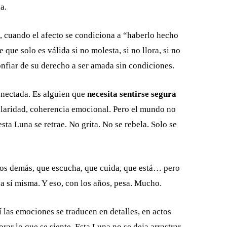
a.
a, cuando el afecto se condiciona a “haberlo hecho
que solo es válida si no molesta, si no llora, si no
fiar de su derecho a ser amada sin condiciones.
conectada. Es alguien que
necesita sentirse segura
 claridad, coherencia emocional. Pero el mundo no
sta Luna se retrae. No grita. No se rebela. Solo se
 los demás, que escucha, que cuida, que está… pero
 sí misma. Y eso, con los años, pesa. Mucho.
í las emociones se traducen en detalles, en actos
ar lo que se siente. Esta Luna no se deja arrastrar