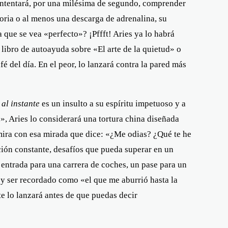
 intentará, por una milésima de segundo, comprender
toria o al menos una descarga de adrenalina, su
 que se vea «perfecto»? ¡Pffft! Aries ya lo habrá
 libro de autoayuda sobre «El arte de la quietud» o
 del día. En el peor, lo lanzará contra la pared más
r
al instante
es un insulto a su espíritu impetuoso y a
», Aries lo considerará una tortura china diseñada
 mira con esa mirada que dice: «¿Me odias? ¿Qué te he
ción constante, desafíos que pueda superar en un
na entrada para una carrera de coches, un pase para un
a y ser recordado como «el que me aburrió hasta la
te lo lanzará antes de que puedas decir