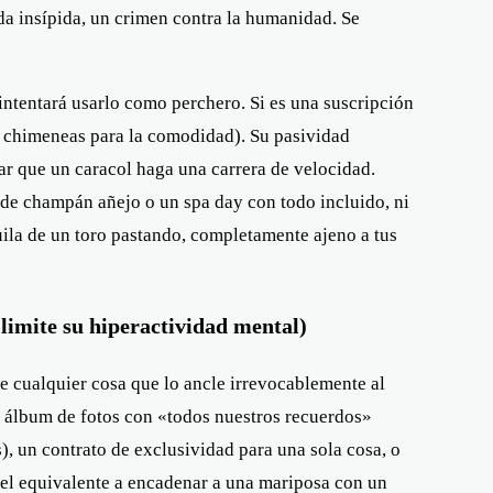
da insípida, un crimen contra la humanidad. Se
intentará usarlo como perchero. Si es una suscripción
as chimeneas para la comodidad). Su pasividad
tar que un caracol haga una carrera de velocidad.
 de champán añejo o un spa day con todo incluido, ni
uila de un toro pastando, completamente ajeno a tus
imite su hiperactividad mental)
le cualquier cosa que lo ancle irrevocablemente al
n álbum de fotos con «todos nuestros recuerdos»
 un contrato de exclusividad para una sola cosa, o
s el equivalente a encadenar a una mariposa con un