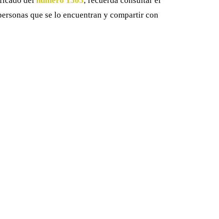
ificado del
número 1505
; recuerda consultar el
 personas que se lo encuentran y compartir con