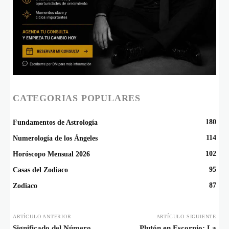
CATEGORIAS POPULARES
180
Fundamentos de Astrología
114
Numerología de los Ángeles
102
Horóscopo Mensual 2026
95
Casas del Zodiaco
87
Zodiaco
ARTÍCULO ANTERIOR
ARTÍCULO SIGUIENTE
Significado del Número
Plutón en Escorpio: La