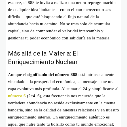
escasez, el 888 te invita a realizar una neuro-reprogramación
de cualquier idea limitante —como el «no merezco» o «es
difícil»— que esté bloqueando el flujo natural de la
abundancia hacia tu camino. No se trata solo de acumular
capital, sino de comprender el valor del intercambio y
gestionar tu poder económico con sabiduría en la materia.
Más allá de la Materia: El
Enriquecimiento Nuclear
Aunque el
significado del número 888
está intrínsecamente
vinculado a la prosperidad económica, su mensaje tiene una
capa evolutiva más profunda. Al sumar el 24 y simplificarse al
número 6
(2+4=6), esta frecuencia nos recuerda que la
verdadera abundancia no reside exclusivamente en la cuenta
bancaria, sino en la calidad de nuestras relaciones y en nuestro
enriquecimiento interno. Un enriquecimiento auténtico es
aquel que nutre tanto tu bolsillo como tu mundo emocional;