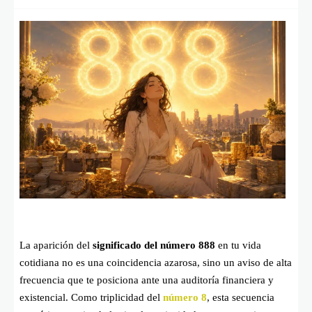
La aparición del
significado del número 888
en tu vida
cotidiana no es una coincidencia azarosa, sino un aviso de alta
frecuencia que te posiciona ante una auditoría financiera y
existencial. Como triplicidad del
número 8
, esta secuencia