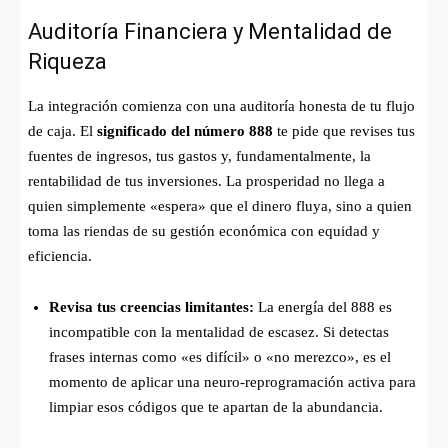
Auditoría Financiera y Mentalidad de
Riqueza
La integración comienza con una auditoría honesta de tu flujo
de caja. El
significado del número 888
te pide que revises tus
fuentes de ingresos, tus gastos y, fundamentalmente, la
rentabilidad de tus inversiones. La prosperidad no llega a
quien simplemente «espera» que el dinero fluya, sino a quien
toma las riendas de su gestión económica con equidad y
eficiencia.
Revisa tus creencias limitantes:
La energía del 888 es
incompatible con la mentalidad de escasez. Si detectas
frases internas como «es difícil» o «no merezco», es el
momento de aplicar una neuro-reprogramación activa para
limpiar esos códigos que te apartan de la abundancia.