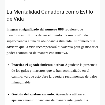
La Mentalidad Ganadora como Estilo
de Vida
Integrar el
significado del número 888
requiere que
transformes tu forma de ver el mundo: de una visión de
supervivencia a una de abundancia ilimitada. El número 8 te
advierte que la vida recompensará tu valentía para gestionar el
poder económico de manera constructiva.
Practica el agradecimiento activo:
Agradece la presencia
de los guías y maestros que te han acompañado en el
camino, ya que esto abre la puerta a recompensas de valor
inimaginable.
Gestión del apalancamiento:
Aprende a utilizar el
apalancamiento financiero de manera inteligente. La