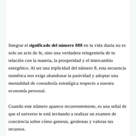
Integrar el
significado del número 888
en tu vida diaria no es
solo un acto de fe, sino una verdadera reingeniería de tu
relación con la materia, la prosperidad y el intercambio
energético. Al ser una triplicidad del número 8, esta secuencia
numérica nos exige abandonar la pasividad y adoptar una
mentalidad de consultoría estratégica respecto a nuestra
economía personal.
Cuando este número aparece recurrentemente, es una señal de
que el universo te está invitando a realizar un examen de
conciencia sobre cómo generas, gestionas y valoras tus
recursos.