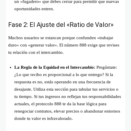
un «fugadero» que debes cerrar para permitir que nuevas
oportunidades entren.
Fase 2: El Ajuste del «Ratio de Valor»
Muchos usuarios se estancan porque confunden «trabajar
duro» con «generar valor». El número 888 exige que revises
tu relación con el intercambio.
La Regla de la Equidad en el Intercambio:
Pregúntate:
¿Lo que recibo es proporcional a lo que entrego? Si la
respuesta es no, estás operando en una frecuencia de
desajuste. Utiliza esta sección para tabular tus servicios o
tu tiempo. Si tus ingresos no reflejan tus responsabilidades
actuales, el protocolo 888 te da la base lógica para
renegociar contratos, elevar precios o abandonar entornos
donde tu valor es infravalorado.