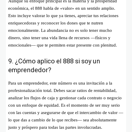
Aunque su enfoque principal es la materia y la prosperidad
económica, el 888 habla de «valor» en un sentido amplio.
Esto incluye valorar lo que ya tienes, apreciar tus relaciones
enriquecedoras y reconocer los dones que te nutren
emocionalmente. La abundancia no es solo tener mucho
dinero, sino tener una vida llena de recursos —físicos y
emocionales— que te permiten estar presente con plenitud.
9. ¿Cómo aplico el 888 si soy un
emprendedor?
Para un emprendedor, este número es una invitación a la
profesionalización total. Debes sacar ratios de rentabilidad,
analizar los flujos de caja y gestionar cada contrato o negocio
con un enfoque de equidad. Es el momento de ser muy serio
con las cuentas y asegurarse de que el intercambio de valor —
lo que das a cambio de lo que recibes— sea absolutamente
justo y próspero para todas las partes involucradas.