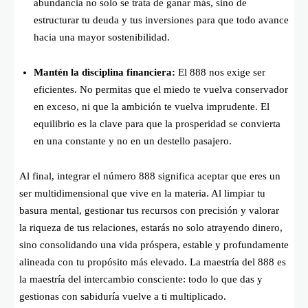
abundancia no solo se trata de ganar más, sino de
estructurar tu deuda y tus inversiones para que todo avance
hacia una mayor sostenibilidad.
Mantén la disciplina financiera:
El 888 nos exige ser
eficientes. No permitas que el miedo te vuelva conservador
en exceso, ni que la ambición te vuelva imprudente. El
equilibrio es la clave para que la prosperidad se convierta
en una constante y no en un destello pasajero.
Al final, integrar el número 888 significa aceptar que eres un
ser multidimensional que vive en la materia. Al limpiar tu
basura mental, gestionar tus recursos con precisión y valorar
la riqueza de tus relaciones, estarás no solo atrayendo dinero,
sino consolidando una vida próspera, estable y profundamente
alineada con tu propósito más elevado. La maestría del 888 es
la maestría del intercambio consciente: todo lo que das y
gestionas con sabiduría vuelve a ti multiplicado.