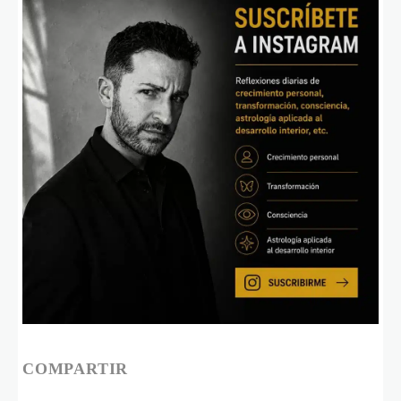
COMPARTIR