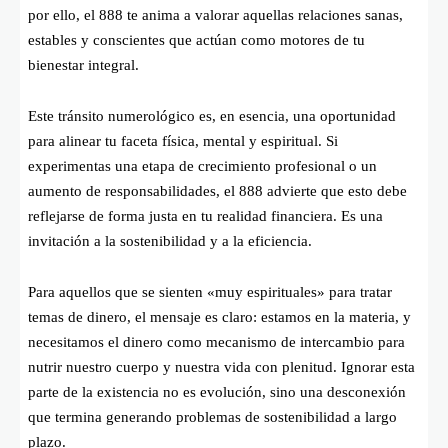
por ello, el 888 te anima a valorar aquellas relaciones sanas,
estables y conscientes que actúan como motores de tu
bienestar integral.
Este tránsito numerológico es, en esencia, una oportunidad
para alinear tu faceta física, mental y espiritual. Si
experimentas una etapa de crecimiento profesional o un
aumento de responsabilidades, el 888 advierte que esto debe
reflejarse de forma justa en tu realidad financiera. Es una
invitación a la sostenibilidad y a la eficiencia.
Para aquellos que se sienten «muy espirituales» para tratar
temas de dinero, el mensaje es claro: estamos en la materia, y
necesitamos el dinero como mecanismo de intercambio para
nutrir nuestro cuerpo y nuestra vida con plenitud. Ignorar esta
parte de la existencia no es evolución, sino una desconexión
que termina generando problemas de sostenibilidad a largo
plazo.