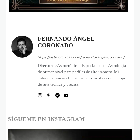
FERNANDO ÁNGEL
CORONADO
https://astrocronicas.com/fernando-angel-coronado/
Director de Astrocrónicas. Especialista en Astrología
de primer nivel para perfiles de alto impacto. Mi
enfoque elimina el misticismo para ofrecer una hoja
de ruta técnica y precisa.
SÍGUEME EN INSTAGRAM