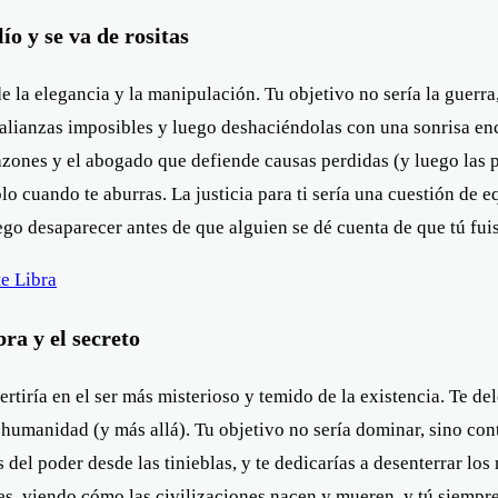
o y se va de rositas
 la elegancia y la manipulación. Tu objetivo no sería la guerra, 
alianzas imposibles y luego deshaciéndolas con una sonrisa enca
ones y el abogado que defiende causas perdidas (y luego las pi
o cuando te aburras. La justicia para ti sería una cuestión de equ
go desaparecer antes de que alguien se dé cuenta de que tú fuis
e Libra
ra y el secreto
vertiría en el ser más misterioso y temido de la existencia. Te 
 humanidad (y más allá). Tu objetivo no sería dominar, sino cont
del poder desde las tinieblas, y te dedicarías a desenterrar los
es, viendo cómo las civilizaciones nacen y mueren, y tú siempre