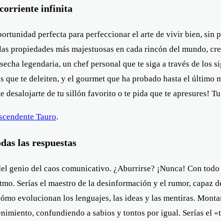
orriente infinita
oportunidad perfecta para perfeccionar el arte de vivir bien, sin
r las propiedades más majestuosas en cada rincón del mundo, cr
cha legendaria, un chef personal que te siga a través de los si
rtes que te deleiten, y el gourmet que ha probado hasta el último
te desalojarte de tu sillón favorito o te pida que te apresures! 
scendente Tauro
.
das las respuestas
del genio del caos comunicativo. ¿Aburrirse? ¡Nunca! Con todo 
tmo. Serías el maestro de la desinformación y el rumor, capaz de
ómo evolucionan los lenguajes, las ideas y las mentiras. Montar
enimiento, confundiendo a sabios y tontos por igual. Serías el «