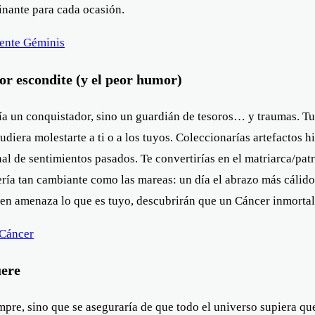
cinante para cada ocasión.
ente Géminis
or escondite (y el peor humor)
ría un conquistador, sino un guardián de tesoros… y traumas. Tu 
iera molestarte a ti o a los tuyos. Coleccionarías artefactos his
 de sentimientos pasados. Te convertirías en el matriarca/patri
ería tan cambiante como las mareas: un día el abrazo más cálido
guien amenaza lo que es tuyo, descubrirán que un Cáncer inmortal
Cáncer
uere
mpre, sino que se aseguraría de que todo el universo supiera qu