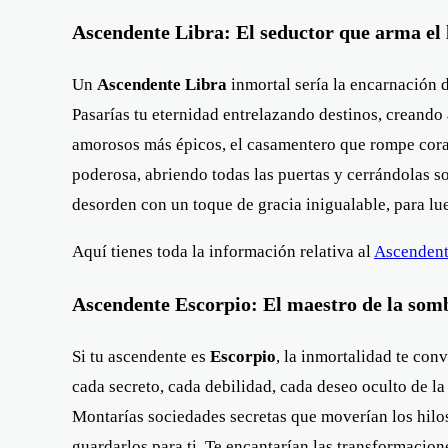
Ascendente Libra: El seductor que arma el lí
Un
Ascendente Libra
inmortal sería la encarnación de
Pasarías tu eternidad entrelazando destinos, creando 
amorosos más épicos, el casamentero que rompe coraz
poderosa, abriendo todas las puertas y cerrándolas sol
desorden con un toque de gracia inigualable, para lue
Aquí tienes toda la información relativa al
Ascendent
Ascendente Escorpio: El maestro de la somb
Si tu ascendente es
Escorpio
, la inmortalidad te con
cada secreto, cada debilidad, cada deseo oculto de la
Montarías sociedades secretas que moverían los hilos 
guardarlos para ti. Te encantarían las transformacion