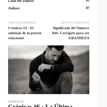
95
Casas del Zodiaco
87
Zodiaco
ARTÍCULO ANTERIOR
ARTÍCULO SIGUIENTE
Crónicas #2 · El
Significado del Número
sabotaje de tu patrón
844: Corrígete para ser
relacional
GRANDEZA
CRÓNICAS
Crónicas #6 · La Última