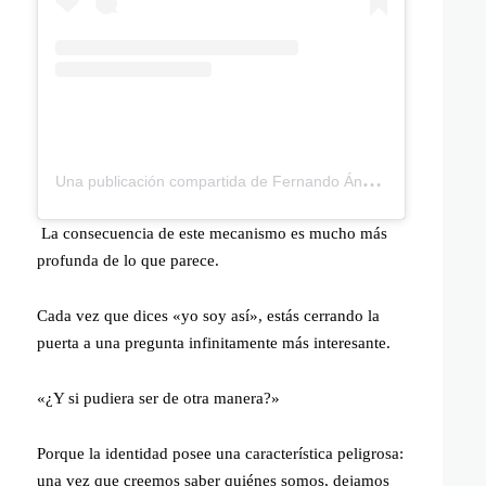
U
na publicación compartida de Fernando Ángel Coronado (@fernandoangelcoronado)
La consecuencia de este mecanismo es mucho más
profunda de lo que parece.
Cada vez que dices «yo soy así», estás cerrando la
puerta a una pregunta infinitamente más interesante.
«¿Y si pudiera ser de otra manera?»
Porque la identidad posee una característica peligrosa:
una vez que creemos saber quiénes somos, dejamos