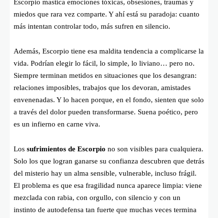
Escorpio mastica emociones tóxicas, obsesiones, traumas y
miedos que rara vez comparte. Y ahí está su paradoja: cuanto
más intentan controlar todo, más sufren en silencio.
Además, Escorpio tiene esa maldita tendencia a complicarse la
vida. Podrían elegir lo fácil, lo simple, lo liviano… pero no.
Siempre terminan metidos en situaciones que los desangran:
relaciones imposibles, trabajos que los devoran, amistades
envenenadas. Y lo hacen porque, en el fondo, sienten que solo
a través del dolor pueden transformarse. Suena poético, pero
es un infierno en carne viva.
Los
sufrimientos de Escorpio
no son visibles para cualquiera.
Solo los que logran ganarse su confianza descubren que detrás
del misterio hay un alma sensible, vulnerable, incluso frágil.
El problema es que esa fragilidad nunca aparece limpia: viene
mezclada con rabia, con orgullo, con silencio y con un
instinto de autodefensa tan fuerte que muchas veces termina