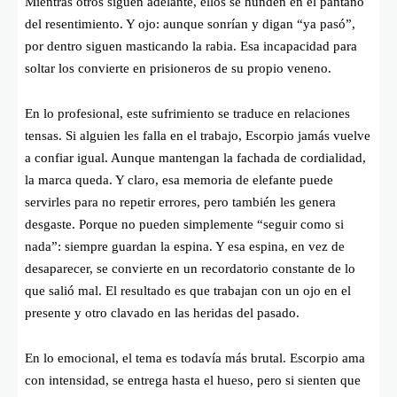
Mientras otros siguen adelante, ellos se hunden en el pantano
del resentimiento. Y ojo: aunque sonrían y digan “ya pasó”,
por dentro siguen masticando la rabia. Esa incapacidad para
soltar los convierte en prisioneros de su propio veneno.
En lo profesional, este sufrimiento se traduce en relaciones
tensas. Si alguien les falla en el trabajo, Escorpio jamás vuelve
a confiar igual. Aunque mantengan la fachada de cordialidad,
la marca queda. Y claro, esa memoria de elefante puede
servirles para no repetir errores, pero también les genera
desgaste. Porque no pueden simplemente “seguir como si
nada”: siempre guardan la espina. Y esa espina, en vez de
desaparecer, se convierte en un recordatorio constante de lo
que salió mal. El resultado es que trabajan con un ojo en el
presente y otro clavado en las heridas del pasado.
En lo emocional, el tema es todavía más brutal. Escorpio ama
con intensidad, se entrega hasta el hueso, pero si sienten que