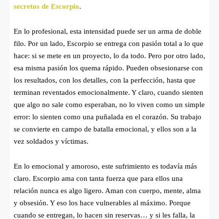
secretos de Escorpio
.
En lo profesional, esta intensidad puede ser un arma de doble
filo. Por un lado, Escorpio se entrega con pasión total a lo que
hace: si se mete en un proyecto, lo da todo. Pero por otro lado,
esa misma pasión los quema rápido. Pueden obsesionarse con
los resultados, con los detalles, con la perfección, hasta que
terminan reventados emocionalmente. Y claro, cuando sienten
que algo no sale como esperaban, no lo viven como un simple
error: lo sienten como una puñalada en el corazón. Su trabajo
se convierte en campo de batalla emocional, y ellos son a la
vez soldados y víctimas.
En lo emocional y amoroso, este sufrimiento es todavía más
claro. Escorpio ama con tanta fuerza que para ellos una
relación nunca es algo ligero. Aman con cuerpo, mente, alma
y obsesión. Y eso los hace vulnerables al máximo. Porque
cuando se entregan, lo hacen sin reservas… y si les falla, la