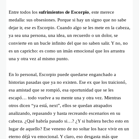
Entre todos los
sufrimientos de Escorpio
, este merece
medalla: sus obsesiones. Porque si hay un signo que no sabe
dejar ir, ese es Escorpio. Cuando algo se les mete en la cabeza,
ya sea una persona, una idea, un recuerdo o un dolor, se
convierte en un bucle infinito del que no saben salir. Y no, no
es un capricho: es como un imán emocional que los arrastra
una y otra vez al mismo punto.
En lo personal, Escorpio puede quedarse enganchado a
historias pasadas que ya no existen. Ese ex que los traicionó,
esa amistad que se rompió, esa oportunidad que se les
escapó… todo vuelve a su mente una y otra vez. Mientras
otros dicen “ya está, next”, ellos se quedan atrapados
analizando, repasando y hasta recreando escenarios en su
cabeza. ¿Qué habría pasado si…? ¿Y si hubiera hecho esto en
lugar de aquello? Ese veneno de no soltar los hace vivir en un
eterno déjà vu emocional. Y claro, eso desgasta más que