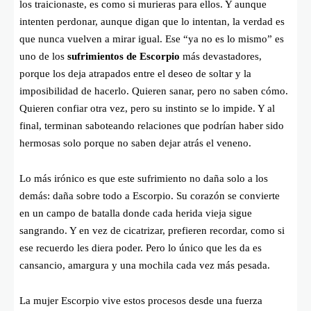
los traicionaste, es como si murieras para ellos. Y aunque
intenten perdonar, aunque digan que lo intentan, la verdad es
que nunca vuelven a mirar igual. Ese “ya no es lo mismo” es
uno de los
sufrimientos de Escorpio
más devastadores,
porque los deja atrapados entre el deseo de soltar y la
imposibilidad de hacerlo. Quieren sanar, pero no saben cómo.
Quieren confiar otra vez, pero su instinto se lo impide. Y al
final, terminan saboteando relaciones que podrían haber sido
hermosas solo porque no saben dejar atrás el veneno.
Lo más irónico es que este sufrimiento no daña solo a los
demás: daña sobre todo a Escorpio. Su corazón se convierte
en un campo de batalla donde cada herida vieja sigue
sangrando. Y en vez de cicatrizar, prefieren recordar, como si
ese recuerdo les diera poder. Pero lo único que les da es
cansancio, amargura y una mochila cada vez más pesada.
La mujer Escorpio vive estos procesos desde una fuerza