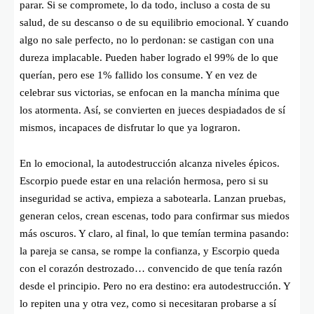
parar. Si se compromete, lo da todo, incluso a costa de su
salud, de su descanso o de su equilibrio emocional. Y cuando
algo no sale perfecto, no lo perdonan: se castigan con una
dureza implacable. Pueden haber logrado el 99% de lo que
querían, pero ese 1% fallido los consume. Y en vez de
celebrar sus victorias, se enfocan en la mancha mínima que
los atormenta. Así, se convierten en jueces despiadados de sí
mismos, incapaces de disfrutar lo que ya lograron.
En lo emocional, la autodestrucción alcanza niveles épicos.
Escorpio puede estar en una relación hermosa, pero si su
inseguridad se activa, empieza a sabotearla. Lanzan pruebas,
generan celos, crean escenas, todo para confirmar sus miedos
más oscuros. Y claro, al final, lo que temían termina pasando:
la pareja se cansa, se rompe la confianza, y Escorpio queda
con el corazón destrozado… convencido de que tenía razón
desde el principio. Pero no era destino: era autodestrucción. Y
lo repiten una y otra vez, como si necesitaran probarse a sí