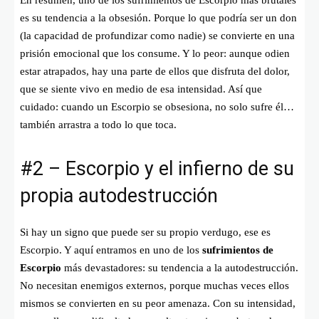
es su tendencia a la obsesión. Porque lo que podría ser un don
(la capacidad de profundizar como nadie) se convierte en una
prisión emocional que los consume. Y lo peor: aunque odien
estar atrapados, hay una parte de ellos que disfruta del dolor,
que se siente vivo en medio de esa intensidad. Así que
cuidado: cuando un Escorpio se obsesiona, no solo sufre él…
también arrastra a todo lo que toca.
#2 – Escorpio y el infierno de su
propia autodestrucción
Si hay un signo que puede ser su propio verdugo, ese es
Escorpio. Y aquí entramos en uno de los
sufrimientos de
Escorpio
más devastadores: su tendencia a la autodestrucción.
No necesitan enemigos externos, porque muchas veces ellos
mismos se convierten en su peor amenaza. Con su intensidad,