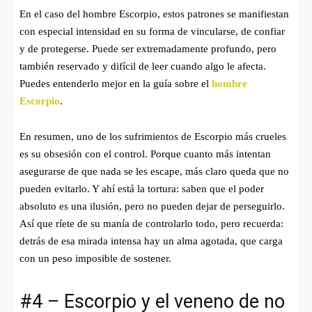
En el caso del hombre Escorpio, estos patrones se manifiestan
con especial intensidad en su forma de vincularse, de confiar
y de protegerse. Puede ser extremadamente profundo, pero
también reservado y difícil de leer cuando algo le afecta.
Puedes entenderlo mejor en la guía sobre el
hombre
Escorpio
.
En resumen, uno de los sufrimientos de Escorpio más crueles
es su obsesión con el control. Porque cuanto más intentan
asegurarse de que nada se les escape, más claro queda que no
pueden evitarlo. Y ahí está la tortura: saben que el poder
absoluto es una ilusión, pero no pueden dejar de perseguirlo.
Así que ríete de su manía de controlarlo todo, pero recuerda:
detrás de esa mirada intensa hay un alma agotada, que carga
con un peso imposible de sostener.
#4 – Escorpio y el veneno de no