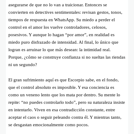
asegurarse de que no lo van a traicionar. Entonces se
convierten en detectives sentimentales: revisan gestos, tonos,
tiempos de respuesta en WhatsApp. Su miedo a perder el
control en el amor los vuelve controladores, celosos,
posesivos. Y aunque lo hagan “por amor”, en realidad es
miedo puro disfrazado de intensidad. Al final, lo único que
logran es arruinar lo que más desean: la intimidad real.
Porque, ¿cómo se construye confianza si no sueltas las riendas
ni un segundo?
El gran sufrimiento aquí es que Escorpio sabe, en el fondo,
que el control absoluto es imposible. Y esa conciencia es
como un veneno lento que los mata por dentro. Su mente lo
repite: “no puedes controlarlo todo”, pero su naturaleza insiste
en intentarlo. Viven en esa contradicción constante, entre
aceptar el caos o seguir peleando contra él. Y mientras tanto,
se desgastan emocionalmente como pocos.