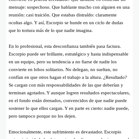
mensaje: sospechoso. Que hablaste mucho con alguien en una
reunión: casi traición. Que estabas distraído: claramente
ocultas algo. Y así, Escorpio se hunde en un ciclo de dudas
que lo tortura más de lo que nadie imagina.
En lo profesional, esta desconfianza también pasa factura.
Escorpio puede ser brillante, estratégico y hasta indispensable
en un equipo, pero su tendencia a no fiarse de nadie los
convierte en lobos solitarios. No delegan, no sueltan, no
confían en que otros hagan el trabajo a la altura. ¿Resultado?
Se cargan con más responsabilidades de las que deberían y
terminan agotados. Y aunque logren resultados espectaculares,
en el fondo están drenados, convencidos de que nadie puede
sostener lo que ellos cargan. Y en parte es cierto: nadie puede,
pero tampoco porque no los dejen.
Emocionalmente, este sufrimiento es devastador. Escorpio