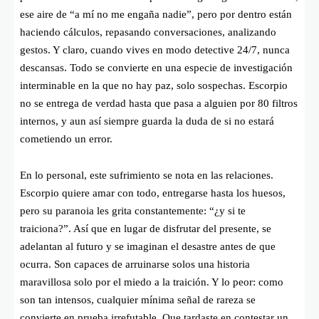
ese aire de “a mí no me engaña nadie”, pero por dentro están
haciendo cálculos, repasando conversaciones, analizando
gestos. Y claro, cuando vives en modo detective 24/7, nunca
descansas. Todo se convierte en una especie de investigación
interminable en la que no hay paz, solo sospechas. Escorpio
no se entrega de verdad hasta que pasa a alguien por 80 filtros
internos, y aun así siempre guarda la duda de si no estará
cometiendo un error.
En lo personal, este sufrimiento se nota en las relaciones.
Escorpio quiere amar con todo, entregarse hasta los huesos,
pero su paranoia les grita constantemente: “¿y si te
traiciona?”. Así que en lugar de disfrutar del presente, se
adelantan al futuro y se imaginan el desastre antes de que
ocurra. Son capaces de arruinarse solos una historia
maravillosa solo por el miedo a la traición. Y lo peor: como
son tan intensos, cualquier mínima señal de rareza se
convierte en prueba irrefutable. Que tardaste en contestar un