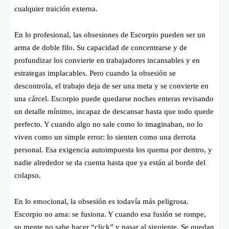
cualquier traición externa.
En lo profesional, las obsesiones de Escorpio pueden ser un
arma de doble filo. Su capacidad de concentrarse y de
profundizar los convierte en trabajadores incansables y en
estrategas implacables. Pero cuando la obsesión se
descontrola, el trabajo deja de ser una meta y se convierte en
una cárcel. Escorpio puede quedarse noches enteras revisando
un detalle mínimo, incapaz de descansar hasta que todo quede
perfecto. Y cuando algo no sale como lo imaginaban, no lo
viven como un simple error: lo sienten como una derrota
personal. Esa exigencia autoimpuesta los quema por dentro, y
nadie alrededor se da cuenta hasta que ya están al borde del
colapso.
En lo emocional, la obsesión es todavía más peligrosa.
Escorpio no ama: se fusiona. Y cuando esa fusión se rompe,
su mente no sabe hacer “click” y pasar al siguiente. Se quedan