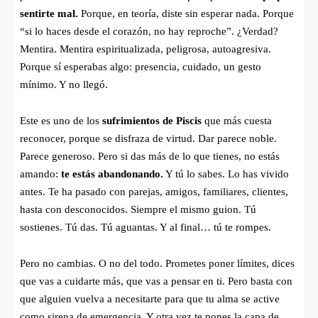
sentirte mal.
Porque, en teoría, diste sin esperar nada. Porque
“si lo haces desde el corazón, no hay reproche”. ¿Verdad?
Mentira. Mentira espiritualizada, peligrosa, autoagresiva.
Porque sí esperabas algo: presencia, cuidado, un gesto
mínimo. Y no llegó.
Este es uno de los
sufrimientos de Piscis
que más cuesta
reconocer, porque se disfraza de virtud. Dar parece noble.
Parece generoso. Pero si das más de lo que tienes, no estás
amando:
te estás abandonando.
Y tú lo sabes. Lo has vivido
antes. Te ha pasado con parejas, amigos, familiares, clientes,
hasta con desconocidos. Siempre el mismo guion. Tú
sostienes. Tú das. Tú aguantas. Y al final… tú te rompes.
Pero no cambias. O no del todo. Prometes poner límites, dices
que vas a cuidarte más, que vas a pensar en ti. Pero basta con
que alguien vuelva a necesitarte para que tu alma se active
como sirena de emergencia. Y otra vez te pones la capa de