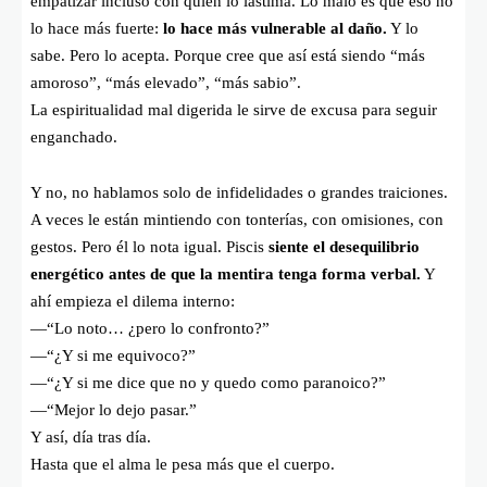
empatizar incluso con quien lo lastima. Lo malo es que eso no
lo hace más fuerte:
lo hace más vulnerable al daño.
Y lo
sabe. Pero lo acepta. Porque cree que así está siendo “más
amoroso”, “más elevado”, “más sabio”.
La espiritualidad mal digerida le sirve de excusa para seguir
enganchado.
Y no, no hablamos solo de infidelidades o grandes traiciones.
A veces le están mintiendo con tonterías, con omisiones, con
gestos. Pero él lo nota igual. Piscis
siente el desequilibrio
energético antes de que la mentira tenga forma verbal.
Y
ahí empieza el dilema interno:
—“Lo noto… ¿pero lo confronto?”
—“¿Y si me equivoco?”
—“¿Y si me dice que no y quedo como paranoico?”
—“Mejor lo dejo pasar.”
Y así, día tras día.
Hasta que el alma le pesa más que el cuerpo.