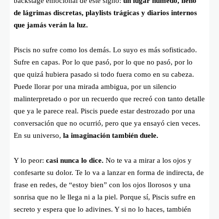
backstage emocional de este signo:
un lugar húmedo, lleno
de lágrimas discretas, playlists trágicas y diarios internos
que jamás verán la luz.
Piscis no sufre como los demás. Lo suyo es más sofisticado.
Sufre en capas. Por lo que pasó, por lo que no pasó, por lo
que quizá hubiera pasado si todo fuera como en su cabeza.
Puede llorar por una mirada ambigua, por un silencio
malinterpretado o por un recuerdo que recreó con tanto detalle
que ya le parece real. Piscis puede estar destrozado por una
conversación que no ocurrió, pero que ya ensayó cien veces.
En su universo,
la imaginación también duele.
Y lo peor:
casi nunca lo dice.
No te va a mirar a los ojos y
confesarte su dolor. Te lo va a lanzar en forma de indirecta, de
frase en redes, de “estoy bien” con los ojos llorosos y una
sonrisa que no le llega ni a la piel. Porque sí, Piscis sufre en
secreto y espera que lo adivines. Y si no lo haces, también