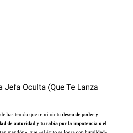
La Jefa Oculta (Que Te Lanza
nde has tenido que reprimir tu
deseo de poder y
ad de autoridad y tu rabia por la impotencia o el
 tan mandón», que «el éxito se logra con humildad»