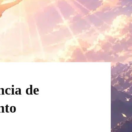
ncia de
nto