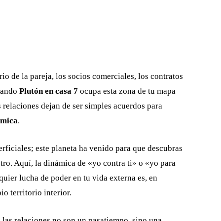
orio de la pareja, los socios comerciales, los contratos
Cuando
Plutón en casa 7
ocupa esta zona de tu mapa
as relaciones dejan de ser simples acuerdos para
ímica
.
ficiales; este planeta ha venido para que descubras
tro. Aquí, la dinámica de «yo contra ti» o «yo para
quier lucha de poder en tu vida externa es, en
o territorio interior.
, las relaciones no son un pasatiempo, sino una