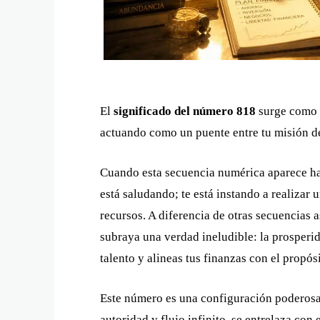
El
significado del número 818
surge como u
actuando como un puente entre tu misión de 
Cuando esta secuencia numérica aparece habi
está saludando; te está instando a realizar
recursos. A diferencia de otras secuencias 
subraya una verdad ineludible: la prosperi
talento y alineas tus finanzas con el propó
Este número es una configuración poderosa
autoridad y flujo infinito, se entrelaza con 