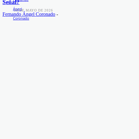
Señal?
-
19 DE MAYO DE 2026
Fernando Ángel Coronado
-