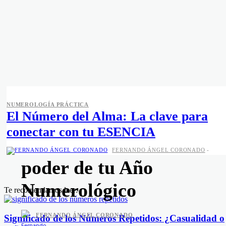
NUMEROLOGÍA PRÁCTICA
NUMEROLOGÍA PRÁCTICA
El Número del Alma: La clave para
¿Tus tránsitos astrológic
conectar con tu ESENCIA
no funcionan? Descubre 
FERNANDO ÁNGEL CORONADO
-
poder de tu Año
Numerológico
Te recomendamos leer:
FERNANDO ÁNGEL CORONADO
Significado de los Números Repetidos: ¿Casualidad o