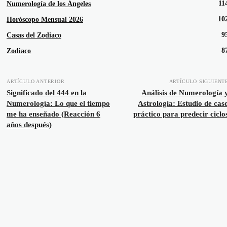
11
Numerología de los Ángeles
10
Horóscopo Mensual 2026
9
Casas del Zodiaco
8
Zodiaco
ARTÍCULO ANTERIOR
ARTÍCULO SIGUIENT
Significado del 444 en la
Análisis de Numerología 
Numerología: Lo que el tiempo
Astrología: Estudio de cas
me ha enseñado (Reacción 6
práctico para predecir ciclo
años después)