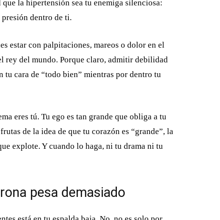
 que la hipertensión sea tu enemiga silenciosa:
 presión dentro de ti.
s estar con palpitaciones, mareos o dolor en el
el rey del mundo. Porque claro, admitir debilidad
on tu cara de “todo bien” mientras por dentro tu
ema eres tú. Tu ego es tan grande que obliga a tu
frutas de la idea de que tu corazón es “grande”, la
que explote. Y cuando lo haga, ni tu drama ni tu
corona pesa demasiado
tes está en tu espalda baja. No, no es solo por