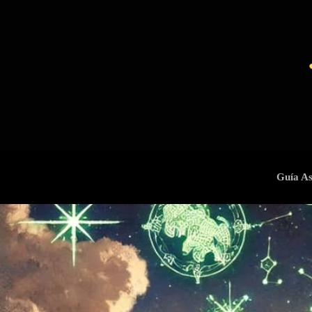
Guía As