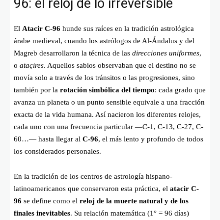
96: el reloj de lo irreversible
El
Atacir C-96
hunde sus raíces en la tradición astrológica
árabe medieval, cuando los astrólogos de Al-Ándalus y del
Magreb desarrollaron la técnica de las
direcciones uniformes
,
o
ataçires
. Aquellos sabios observaban que el destino no se
movía solo a través de los tránsitos o las progresiones, sino
también por la
rotación simbólica del tiempo
: cada grado que
avanza un planeta o un punto sensible equivale a una fracción
exacta de la vida humana. Así nacieron los diferentes relojes,
cada uno con una frecuencia particular —C-1, C-13, C-27, C-
60…— hasta llegar al
C-96
, el más lento y profundo de todos
los considerados personales.
En la tradición de los centros de astrología hispano-
latinoamericanos que conservaron esta práctica, el
atacir C-
96
se define como el
reloj de la muerte natural y de los
finales inevitables
. Su relación matemática (1° = 96 días)