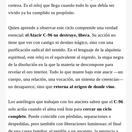
certeza. Es el reloj que llega cuando todo lo que debía ser
vivido ya ha cumplido su propósito.
Quien aprende a observar este ciclo comprende una verdad
esencial:
el Atacir C-96 no destruye, libera
. Su acción no
tiene que ver con castigo ni destino trágico, sino con una
purificación radical del sentido. En el lenguaje de la alquimia
espiritual, este reloj es el equivalente al
nigredo
, la etapa negra
de la disolución en la que la materia se descompone para
revelar el oro interior. Todo lo que muere bajo este atacir —un
cuerpo, una relación, una vocación, un sistema de creencias—
no desaparece, sino que
retorna al origen de donde vino
.
Los astrólogos que trabajan con los atacires saben que el
C-96
solo actúa cuando el alma está lista para
cerrar un ciclo
completo
. Puede coincidir con pérdidas, separaciones o
despedidas, pero también con liberaciones luminosas: el final
de una carga familiar, el perdón a un ancestro, la renuncia a