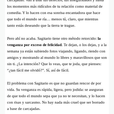
carcajadas. Van a usar tus defectos, tus inseguridades y hasta
los momentos más ridículos de tu relación como material de
comedia. Y lo hacen con esa sonrisa encantadora que hace
que todo el mundo se ría… menos tú, claro, que mientras
tanto estás deseando que la tierra te trague.
Pero ahí no acaba. Sagitario tiene otro método retorcido:
la
venganza por exceso de felicidad
. Te dejan, o los dejas, y a la
semana ya están subiendo fotos viajando, ligando, riendo con
amigos y mostrando al mundo lo libres y maravillosos que son
sin ti. ¿La intención? Que lo veas, que te joda, que pienses:
“¿tan fácil me olvidó?”. Sí, así de fácil.
El problema con Sagitario es que no guardan rencor de por
vida. Su venganza es rápida, ligera, pero jodida: se aseguran
de que todo el mundo sepa que ya no te necesitan, y lo hacen
con risas y sarcasmo. No hay nada más cruel que ser borrado
a base de carcajadas.