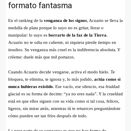
formato fantasma
En el ranking de la
venganza de los signos
, Acuario se lleva la
medalla de plata porque lo suyo no es gritar, llorar o
manipular: lo suyo es
borrarte de la faz de la Tierra
.
Acuario no te odia en caliente, ni siquiera pierde tiempo en
insultos. Su venganza más cruel es la indiferencia absoluta. Y
créeme: duele más que mil portazos.
Cuando Acuario decide vengarse, activa el modo hielo. Te
bloquea, te elimina, te ignora y, lo más jodido,
actúa como si
nunca hubieras existido
. Ese vacío, ese silencio, esa frialdad
glacial es su forma de decirte: “ya no eres nada”. Y la crueldad
está en que ellos siguen con su vida como si tal cosa, felices,
ligeros, sin mirar atrás, mientras tú te retuerces preguntándote
cómo pueden ser tan fríos después de todo.
La peor parte de su venganza es que no hay forma de