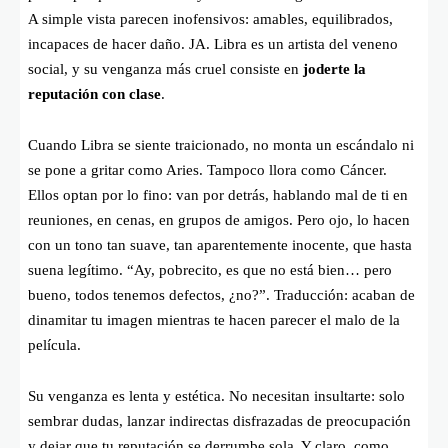
A simple vista parecen inofensivos: amables, equilibrados,
incapaces de hacer daño. JA. Libra es un artista del veneno
social, y su venganza más cruel consiste en
joderte la
reputación con clase
.
Cuando Libra se siente traicionado, no monta un escándalo ni
se pone a gritar como Aries. Tampoco llora como Cáncer.
Ellos optan por lo fino: van por detrás, hablando mal de ti en
reuniones, en cenas, en grupos de amigos. Pero ojo, lo hacen
con un tono tan suave, tan aparentemente inocente, que hasta
suena legítimo. “Ay, pobrecito, es que no está bien… pero
bueno, todos tenemos defectos, ¿no?”. Traducción: acaban de
dinamitar tu imagen mientras te hacen parecer el malo de la
película.
Su venganza es lenta y estética. No necesitan insultarte: solo
sembrar dudas, lanzar indirectas disfrazadas de preocupación
y dejar que tu reputación se derrumbe sola. Y claro, como